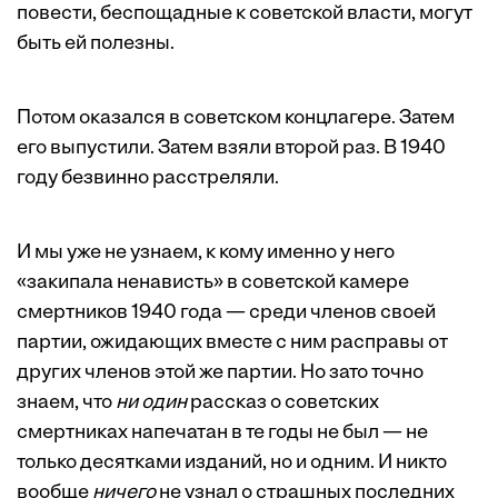
повести, беспощадные к советской власти, могут
быть ей полезны.
Потом оказался в советском концлагере. Затем
его выпустили. Затем взяли второй раз. В 1940
году безвинно расстреляли.
И мы уже не узнаем, к кому именно у него
«закипала ненависть» в советской камере
смертников 1940 года — среди членов своей
партии, ожидающих вместе с ним расправы от
других членов этой же партии. Но зато точно
знаем, что
ни один
рассказ о советских
смертниках напечатан в те годы не был — не
только десятками изданий, но и одним. И никто
вообще
ничего
не узнал о страшных последних