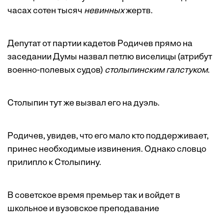
часах сотен тысяч
невинных
жертв.
Депутат от партии кадетов Родичев прямо на
заседании Думы назвал петлю виселицы (атрибут
военно-полевых судов)
столыпинским галстуком
.
Столыпин тут же вызвал его на дуэль.
Родичев, увидев, что его мало кто поддерживает,
принес необходимые извинения. Однако словцо
прилипло к Столыпину.
В советское время премьер так и войдет в
школьное и вузовское преподавание