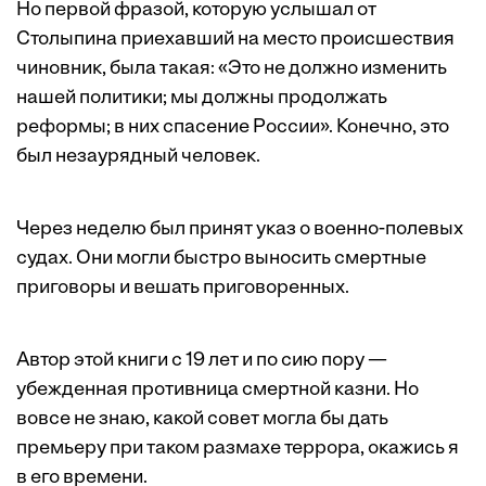
Но первой фразой, которую услышал от
Столыпина приехавший на место происшествия
чиновник, была такая: «Это не должно изменить
нашей политики; мы должны продолжать
реформы; в них спасение России». Конечно, это
был незаурядный человек.
Через неделю был принят указ о военно-полевых
судах. Они могли быстро выносить смертные
приговоры и вешать приговоренных.
Автор этой книги с 19 лет и по сию пору —
убежденная противница смертной казни. Но
вовсе не знаю, какой совет могла бы дать
премьеру при таком размахе террора, окажись я
в его времени.