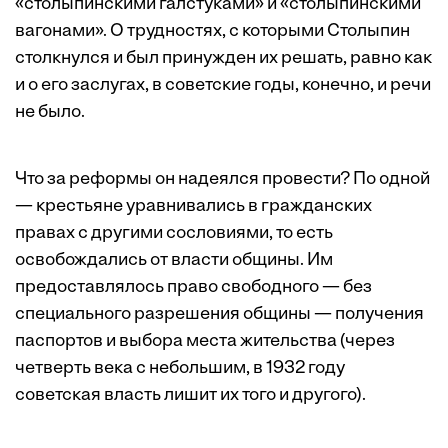
«столыпинскими галстуками» и «столыпинскими
вагонами». О трудностях, с которыми Столыпин
столкнулся и был принужден их решать, равно как
и о его заслугах, в советские годы, конечно, и речи
не было.
Что за реформы он надеялся провести? По одной
— крестьяне уравнивались в гражданских
правах с другими сословиями, то есть
освобождались от власти общины. Им
предоставлялось право свободного — без
специального разрешения общины — получения
паспортов и выбора места жительства (через
четверть века с небольшим, в 1932 году
советская власть лишит их того и другого).