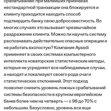
срабатываний: при малейших признаках
нестандартной транзакции она блокируется и
клиенту приходится находить способ
подтвердить банку свою добросовестность. Во
многих случаях это вызывает чрезвычайное
раздражение клиента. Можно ли научить систему
распознавать действительно опасные операции и
не работать вхолостую? Компания Ayasdi
применяет в своих системах компьютерного
интеллекта новаторские статистические методы,
которые не усредняют все наблюдаемые случаи,
а находят и локализуют своего рода очаги
статистических отклонений. Этот подход
позволил снизить уровень ложных срабатываний
системы безопасности в крупном европейском
банке более чем на четверть — с 98 до 70% с
небольшим. Безусловно, уровень все еще