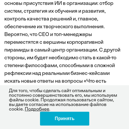
основы присутствия ИИ в организации: отбор
систем, стратегия их обучения и развития,
контроль качества решений и, главное,
обеспечение их творческого выполнения.
Вероятно, что СЕО и топ-менеджеры
переместятся с вершины корпоративной
пирамиды в самый центр организации. С другой
стороны, им будет необходимо стать в какой-то
степени философами, способными в сложной
рефлексии над реальными бизнес-кейсами
искать новые ответы на вопросы «Что есть
применимое знание?», «Что есть воплощаемое
Для того, чтобы сделать сайт оптимальным и
постоянно совершенствовать его, мы используем
решение?» и «Что есть эффективное действие?».
файлы cookie. Продолжая пользоваться сайтом,
На наш взгляд, несомненно одно: мир бизнеса
вы даете согласие на использование файлов
cookie.
Подробнее
.
середины XXI века станет значительно
Принять
Поделиться
многомернее и интереснее.