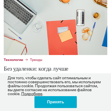
Технологии
Тренды
Без удаленки: когда лучше
взаимодействовать очно, а не виртуально
Для того, чтобы сделать сайт оптимальным и
постоянно совершенствовать его, мы используем
файлы cookie. Продолжая пользоваться сайтом,
Как извлечь максимальную пользу от совмещения
вы даете согласие на использование файлов
онлайн и офлайн-коммуникаций
cookie.
Подробнее
.
Роберт Хойберг, Майкл Уоткинс
12.01.21
Принять
Поделиться