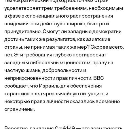
Технократический подход восточных стран
удовлетворяет трем требованиям, необходимым
в фазе экспоненциального распространения
эпидемии: они действуют широко, быстро и
принудительно. Смогут ли западные демократии
достичь таких же результатов, как азиатские
страны, не принимая таких же мер? Скорее всего,
нет. Эти требования глубоко противоречат
западным либеральным ценностям: праву на
частную жизнь, добровольности и
неприкосновенности прав личности. BBC
сообщает
, что Израиль для обеспечения
карантина ввел чрезвычайную ситуацию, и
некоторые права личности оказались временно
ограничены.
Вероятно, пандемия Covid-19 — это возможность