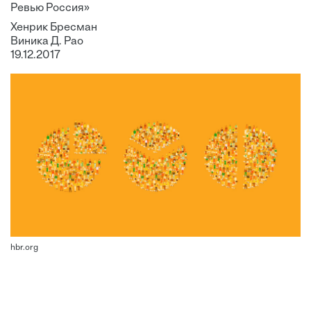
Ревью Россия»
Хенрик Бресман
Виника Д. Рао
19.12.2017
hbr.org