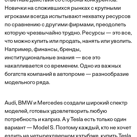
ответные действия со стороны конкурентов.
Новички на сложившихся рынках с крупными
игроками всегда испытывают нехватку ресурсов
по сравнению с другими фирмами, преодолеть
которую чрезвычайно трудно. Ресурсы — это все,
что можно купить или продать, нанять или уволить.
Например, финансы, бренды,
институциональные знания — все это
накапливается со временем. Одно из важных
богатств компаний в автопроме — разнообразие
модельного ряда.
Audi, BMW и Mercedes создали широкий спектр
моделей, готовых удовлетворить любую
потребность и каприз. А у Tesla есть только один
вариант — Model S. Поэтому каждый, кто не хочет
ездить на четырехдверном хэтчбэке, купить Tesla