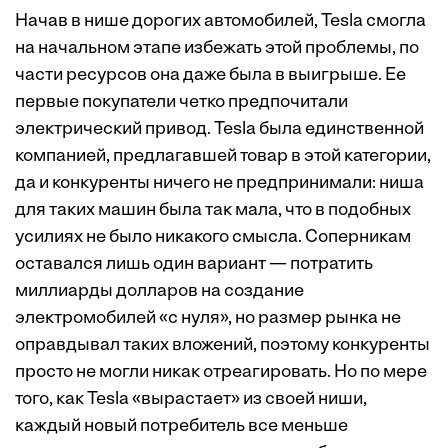
Начав в нише дорогих автомобилей, Tesla смогла
на начальном этапе избежать этой проблемы, по
части ресурсов она даже была в выигрыше. Ее
первые покупатели четко предпочитали
электрический привод. Tesla была единственной
компанией, предлагавшей товар в этой категории,
да и конкуренты ничего не предпринимали: ниша
для таких машин была так мала, что в подобных
усилиях не было никакого смысла. Соперникам
оставался лишь один вариант — потратить
миллиарды долларов на создание
электромобилей «с нуля», но размер рынка не
оправдывал таких вложений, поэтому конкуренты
просто не могли никак отреагировать. Но по мере
того, как Tesla «вырастает» из своей ниши,
каждый новый потребитель все меньше