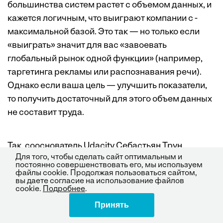
большинства систем растет с объемом данных, и
кажется логичным, что выиграют компании с ­
максимальной базой. Это так — но только если
«выиграть» значит для вас «завоевать
глобальный рынок одной функции» (например,
таргетинга рекламы или распознавания речи).
Однако если ваша цель — улучшить показатели,
то получить достаточный для этого объем данных
не составит труда.
Так, сооснователь Udacity Себастьян Трун
Для того, чтобы сделать сайт оптимальным и
заметил, что некоторым специалистам по
постоянно совершенствовать его, мы используем
продажам намного лучше других удается
файлы cookie. Продолжая пользоваться сайтом,
вы даете согласие на использование файлов
отвечать на вопросы клиентов в чате. Трун и его
cookie.
Подробнее
.
магистрант Зейд Энам поняли, что логи рабочих
Принять
Поделиться
чатов представляют собой, по сути, наборы