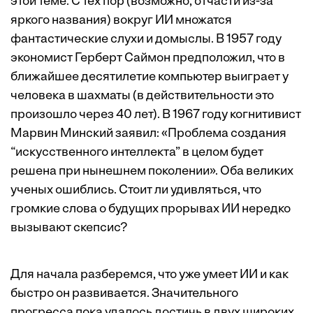
этой теме. С тех пор (возможно, отчасти из-за
яркого названия) вокруг ИИ множатся
фантастические слухи и домыслы. В 1957 году
экономист Герберт Саймон предположил, что в
ближайшее десятилетие компьютер выиграет у
человека в шахматы (в действительности это
произошло через 40 лет). В 1967 году когнитивист
Марвин Минский заявил: «Проблема создания
“искусственного интеллекта” в целом будет
решена при нынешнем поколении». Оба великих
ученых ошиб­лись. Стоит ли удивляться, что
громкие слова о будущих прорывах ИИ нередко
вызывают скепсис?
Для начала разберемся, что уже умеет ИИ и как
быстро он развивается. Значительного
прогресса пока удалось достичь в двух широких