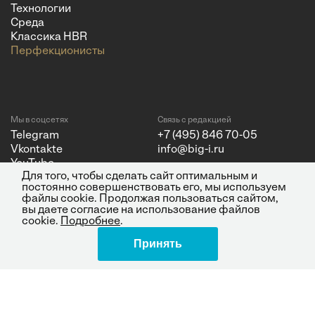
Технологии
Среда
Классика HBR
Перфекционисты
Мы в соцсетях
Связь с редакцией
Telegram
+7 (495) 846 70-05
Vkontakte
info@big-i.ru
YouTube
Для того, чтобы сделать сайт оптимальным и
постоянно совершенствовать его, мы используем
файлы cookie. Продолжая пользоваться сайтом,
вы даете согласие на использование файлов
cookie.
Подробнее
.
Политика конфиденциальности
© 2026 ООО "Бизнес Инсайт
Принять
Поделиться
Медиа"
ИНН 7720850533 и ОГРН
1217700262251.
Все права защищены.
16+
Design by Charmer