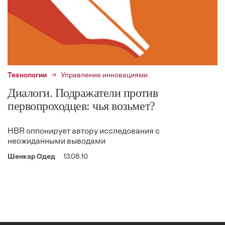
Технологии
Управление инновациями
Диалоги. Подражатели против
первопроходцев: чья возьмет?
HBR оппонирует автору исследования с
неожиданными выводами
Шенкар Одед
13.08.10