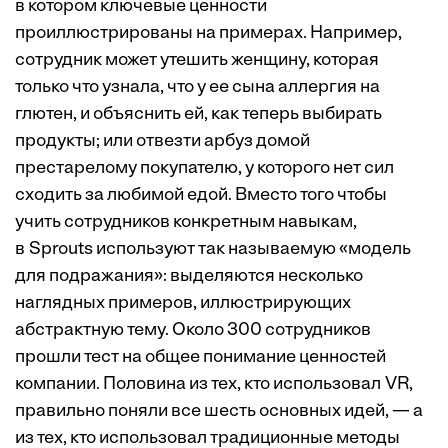
в котором ключевые ценности
проиллюстрированы на примерах. Например,
сотрудник может утешить женщину, которая
только что узнала, что у ее сына аллергия на
глютен, и объяснить ей, как теперь выбирать
продукты; или отвезти арбуз домой
престарелому покупателю, у которого нет сил
сходить за любимой едой. Вместо того чтобы
учить сотрудников конкретным навыкам,
в Sprouts используют так называемую «модель
для подражания»: выделяются несколько
наглядных
примеров
, иллюстрирующих
абстрактную тему. Около 300 сотрудников
прошли
тест
на общее понимание ценностей
компании. Половина из тех, кто использовал VR,
правильно поняли все шесть основных идей, — а
из тех, кто использовал традиционные методы