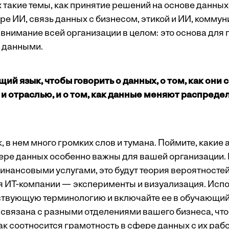
 такие темы, как принятие решений на основе данных
ре ИИ, связь данных с бизнесом, этикой и ИИ, комму
внимание всей организации в целом: это основа для 
с данными.
ий язык, чтобы говорить о данных, о том, как они 
и отраслью, и о том, как данные меняют распреде
 в нем много громких слов и тумана. Поймите, какие
ере данных особенно важны для вашей организации.
инансовыми услугами, это будут теория вероятностей
я ИТ-компании — эксперименты и визуализация. Испо
ствующую терминологию и включайте ее в обучающий 
а связана с разными отделениями вашего бизнеса, чт
ак соотносится грамотность в сфере данных с их рабо