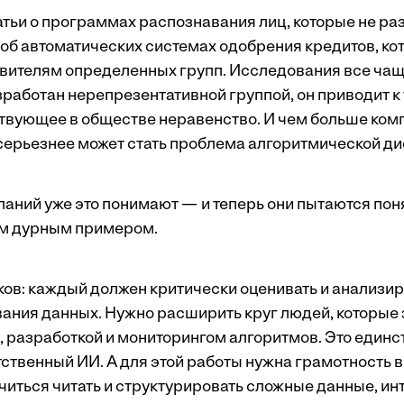
атьи о программах распознавания лиц, которые
не ра
и об автоматических системах одобрения кредитов, к
авителям определенных групп. Исследования все ча
работан нерепрезентативной группой, он приводит к 
твующее в обществе неравенство. И чем больше ком
 серьезнее может стать проблема алгоритмической д
аний уже это понимают — и теперь они пытаются поня
им дурным примером.
аков: каждый должен критически оценивать и анализ
вания данных. Нужно расширить круг людей, которые
 разработкой и мониторингом алгоритмов. Это един
тственный ИИ. А для этой работы нужна грамотность 
иться читать и структурировать сложные данные, ин