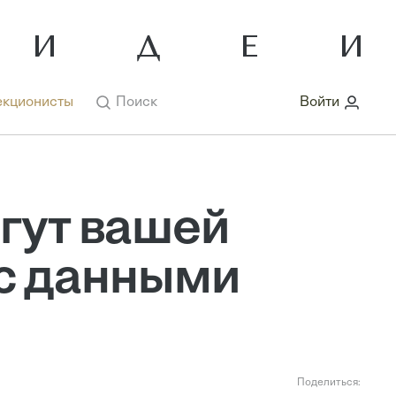
кционисты
Поиск
Войти
огут вашей
 с данными
Поделиться: