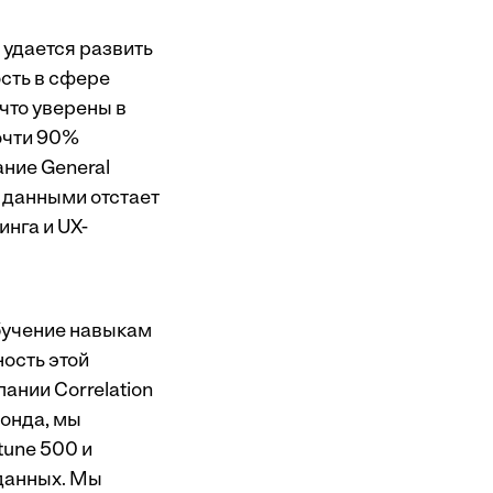
 удается развить
сть в сфере
 что уверены в
почти 90%
ание
General
 данными отстает
нга и UX-
бучение навыкам
ость этой
ании Correlation
фонда, мы
tune 500 и
 данных. Мы