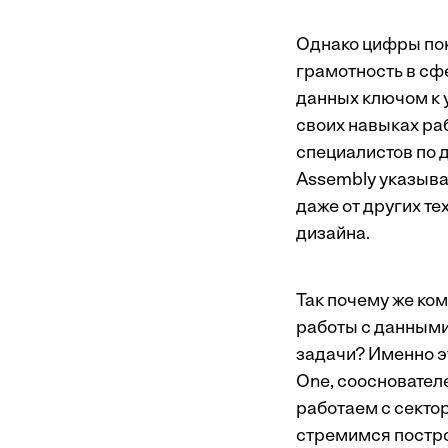
Однако цифры пок
грамотность в сф
данных ключом к у
своих навыках раб
специалистов по 
Assembly указыва
даже от других т
дизайна.
Так почему же ко
работы с данными
задачи? Именно эт
One, сооснователе
работаем с секто
стремимся постро