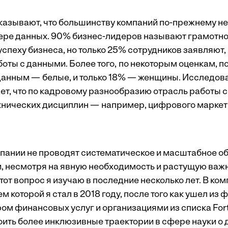
азывают, что большинству компаний по-прежнему не
ере данных.
90% бизнес-лидеров называют
грамотно
спеху бизнеса, но только 25% сотрудников заявляют,
оты с данными. Более того, по
некоторым
оценкам
, 
данным — белые, и только 18% — женщины.
Исследов
ет, что по кадровому разнообразию отрасль работы с
ехнических дисциплин — например, цифрового маркети
мпании не проводят систематическое и масштабное о
, несмотря на явную необходимость и растущую важн
от вопрос я изучаю в последние несколько лет. В комп
м которой я стал в 2018 году, после того как ушел из 
ром финансовых услуг и организациями из списка For
ить более инклюзивные траектории в сфере науки о