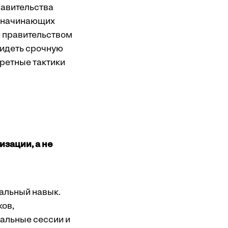
равительства
м начинающих
и правительством
видеть срочную
кретные тактики
зации, а не
альный навык.
ков,
тальные сессии и