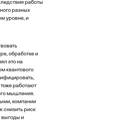
следствия работы
много разных
м уровне, и
твовать
е, обработке и
ял это на
ом квантового
сифицировать,
 тоже работают
ого мышления.
ными, компании
к снизить риск
 выгоды и