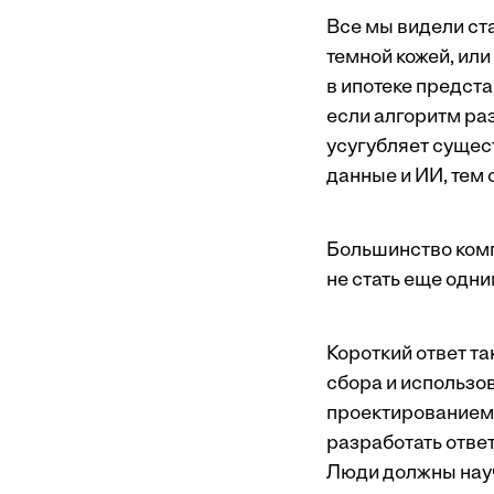
Все мы видели ст
темной кожей, ил
в ипотеке предст
если алгоритм раз
усугубляет сущес
данные и ИИ, тем
Большинство комп
не стать еще одн
Короткий ответ т
сбора и использо
проектированием,
разработать отве
Люди должны науч