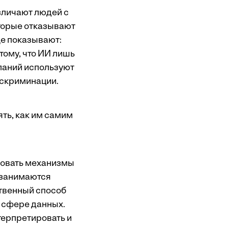
зличают
людей с
оторые
отказывают
ще
показывают
:
тому, что ИИ лишь
паний используют
искриминации.
ть, как им самим
ировать механизмы
 занимаются
ственный способ
в сфере данных.
терпретировать и