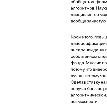
обобщать информа
алгоритмов. Наука
дисциплин, ее мо
вообще зачастую 
Кроме того, повы
диверсификации к
внедрении данных
собственном опыт
фонда. Многие по
потому что дивер
лучше, потому чт
Сделав ставку на
получат больше р
алгоритмической 
возможности.