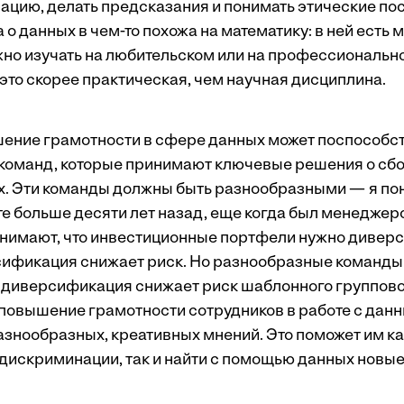
цию, делать предсказания и понимать этические по
 о данных в чем-то похожа на математику: в ней есть 
жно изучать на любительском или на профессионально
это скорее практическая, чем научная дисциплина.
шение грамотности в сфере данных может поспособс
оманд, которые принимают ключевые решения о сбор
. Эти команды должны быть разнообразными — я пон
е больше десяти лет назад, еще когда был менеджер
нимают, что инвестиционные портфели нужно дивер
сификация снижает риск. Но разнообразные команды
о диверсификация снижает риск шаблонного группов
 повышение грамотности сотрудников в работе с дан
азнообразных, креативных мнений. Это поможет им ка
дискриминации, так и найти с помощью данных новые