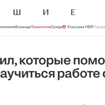
Компания
Команда
Технологии
Среда
Классика HBR
Перфе
ил, которые пом
аучиться работе