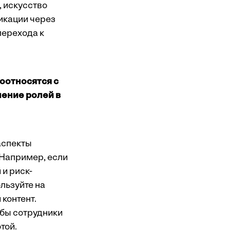
, искусство
никации через
перехода к
соотносятся с
ление ролей в
 аспекты
 Например, если
 и риск-
льзуйте на
контент.
обы сотрудники
той.