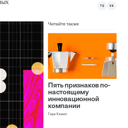
ных
TG
VK
Читайте также
Пять признаков по-
настоящему
инновационной
компании
Гэри Хэмел