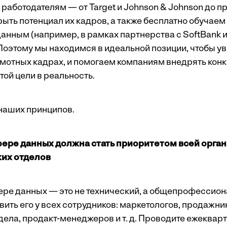
работодателям — от Target и Johnson & Johnson до п
ыть потенциал их кадров, а также бесплатно обучае
данным (например, в рамках партнерства с SoftBank 
Поэтому мы находимся в идеальной позиции, чтобы у
амотных кадрах, и помогаем компаниям внедрять кон
ой цели в реальность.
 наших принципов.
фере данных должна стать приоритетом всей органи
ких отделов
ере данных — это не технический, а общепрофессион
ить его у всех сотрудников: маркетологов, продажни
дела, продакт-менеджеров и т. д. Проводите ежеквар