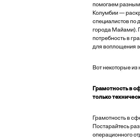
помогаем разным 
Колумбии — раскр
специалистов по 
города Майами). 
потребность в гр
для воплощения эт
Вот некоторые из
Грамотность в с
только техничес
Грамотность в сф
Постарайтесь разв
операционного от