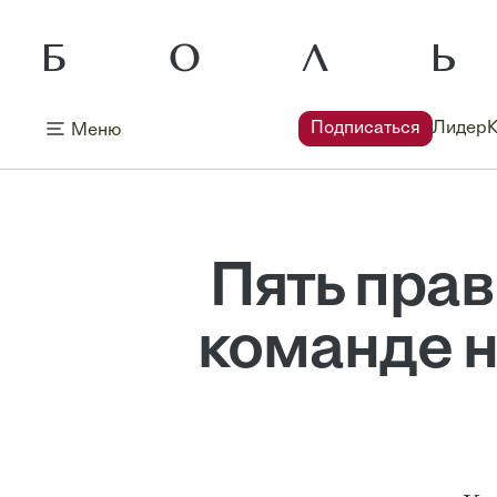
Подписаться
Лидер
Меню
Пять прав
команде н