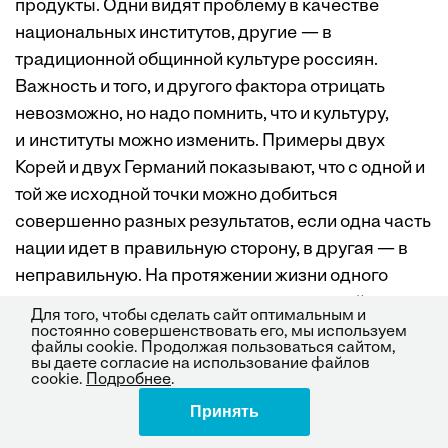
продукты. Одни видят проблему в качестве
национальных институтов, другие — в
традиционной общинной культуре россиян.
Важность и того, и другого фактора отрицать
невозможно, но надо помнить, что и культуру,
и институты можно изменить. Примеры двух
Корей и двух Германий показывают, что с одной и
той же исходной точки можно добиться
совершенно разных результатов, если одна часть
нации идет в правильную сторону, в другая — в
неправильную. На протяжении жизни одного
поколения и институты, и культура каждой из этих
Для того, чтобы сделать сайт оптимальным и
стран изменились до неузнаваемости.
постоянно совершенствовать его, мы используем
файлы cookie. Продолжая пользоваться сайтом,
вы даете согласие на использование файлов
cookie.
Подробнее
.
Хороший пример построения инновационной
Принять
Поделиться
экономики — Финляндия. После распада СССР