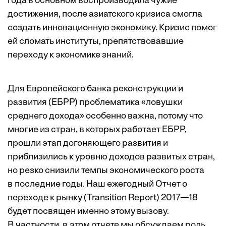
года в основном воспроизводила чужие
достижения, после азиатского кризиса смогла
создать инновационную экономику. Кризис помог
ей сломать институты, препятствовавшие
переходу к экономике знаний.
Для Европейского банка реконструкции и
развития (ЕБРР) проблематика «ловушки
среднего дохода» особенно важна, потому что
многие из стран, в которых работает ЕБРР,
прошли этап догоняющего развития и
приблизились к уровню доходов развитых стран,
но резко снизили темпы экономического роста
в последние годы. Наш ежегодный Отчет о
переходе к рынку (Transition Report) 2017—18
будет посвящен именно этому вызову.
В частности, в этом отчете мы обсуждаем роль