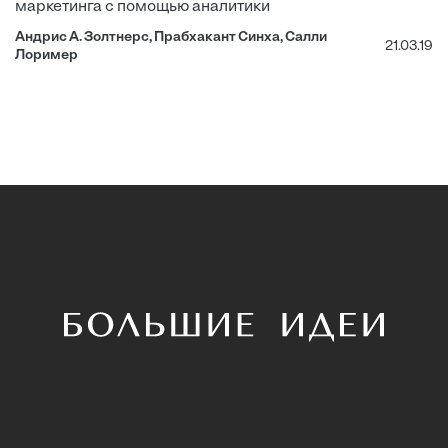
маркетинга с помощью аналитики
Андрис А. Золтнерс, Прабхакант Синха, Салли
21.03.19
Лоример