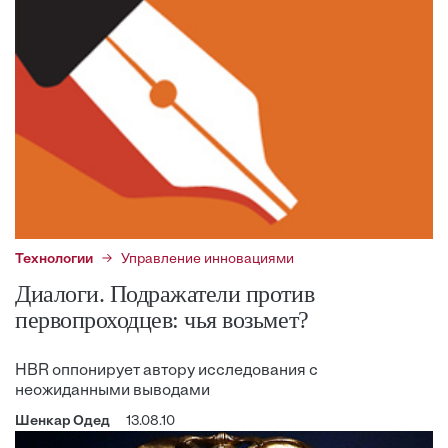
Технологии
Управление инновациями
Диалоги. Подражатели против
первопроходцев: чья возьмет?
HBR оппонирует автору исследования с
неожиданными выводами
Шенкар Одед
13.08.10