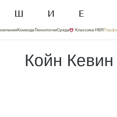
Компания
Команда
Технологии
Среда
Классика HBR
Перфе
Койн Кевин