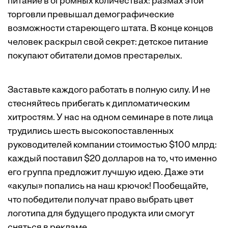
питание в огромных количествах: размах этой
торговли превышал демографические
возможности стареющего штата. В конце концов
человек раскрыл свой секрет: детское питание
покупают обитатели домов престарелых.
Заставьте каждого работать в полную силу. И не
стесняйтесь прибегать к дипломатическим
хитростям. У нас на одном семинаре в поте лица
трудились шесть высокопоставленных
руководителей компании стоимостью $100 млрд:
каждый поставил $20 долларов на то, что именно
его группа предложит лучшую идею. Даже эти
«акулы» попались на наш крючок! Пообещайте,
что победители получат право выбрать цвет
логотипа для будущего продукта или смогут
сняться в рекламе.