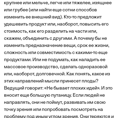
крупнее или мельче, легче или тяжелее, изящнее
или грубее (или найти еще сотни способов
изменить ее внешний вид). Кто-то предложит
удешевить продукт или, наоборот, повысить его
стоимость, как его разделить на части или,
скажем, объединить с другими. А почему бы не
изменить предназначение вещи, срок ее жизни,
сложность или совместимость с какими-то еще
продуктами. Или не подумать, как наладить ее
массовое производство, сделать одноразовой
или, наоборот, долговечной. Как понять, какое из
этих направлений мысли принесет плоды?
Ведущий говорит: «Не бывает плохих идей». И это
вносит еще большую путаницу. Если людей не
направлять, они не поймут, развивать им свою
точку зрения или попробовать посмотреть на
проблему под иным углом зрения. Они теряются и