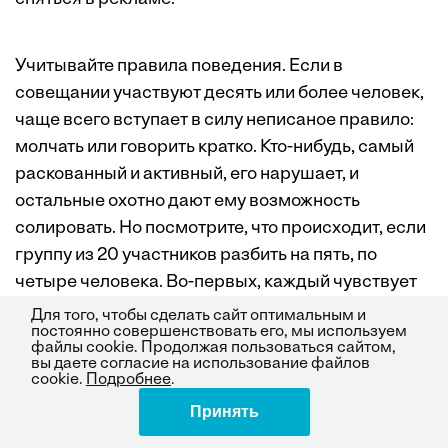
Учитывайте правила поведения. Если в
совещании участвуют десять или более человек,
чаще всего вступает в силу неписаное правило:
молчать или говорить кратко. Кто-нибудь, самый
раскованный и активный, его нарушает, и
остальные охотно дают ему возможность
солировать. Но посмотрите, что происходит, если
группу из 20 участников разбить на пять, по
четыре человека. Во-первых, каждый чувствует
себя обязанным участвовать в обсуждении —
Для того, чтобы сделать сайт оптимальным и
постоянно совершенствовать его, мы используем
стыдно отлынивать, когда другие вкалывают. Во-
файлы cookie. Продолжая пользоваться сайтом,
вторых, если вместо одной группы у вас их пять,
вы даете согласие на использование файлов
cookie.
Подробнее
.
то идею предлагает уже не один человек, а сразу
Принять
Поделиться
пять. Наконец, соберите всех любителей
солировать в одну группу — тогда заговорят и