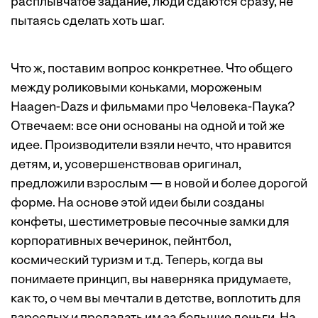
расплывчатое задание, люди сдаются сразу, не
пытаясь сделать хоть шаг.
Что ж, поставим вопрос конкретнее. Что общего
между роликовыми коньками, мороженым
Haagen-Dazs и фильмами про Человека-Паука?
Отвечаем: все они основаны на одной и той же
идее. Производители взяли нечто, что нравится
детям, и, усовершенствовав оригинал,
предложили взрослым — в новой и более дорогой
форме. На основе этой идеи были созданы
конфеты, шестиметровые песочные замки для
корпоративных вечеринок, пейнтбол,
космический туризм и т.д. Теперь, когда вы
понимаете принцип, вы наверняка придумаете,
как то, о чем вы мечтали в детстве, воплотить для