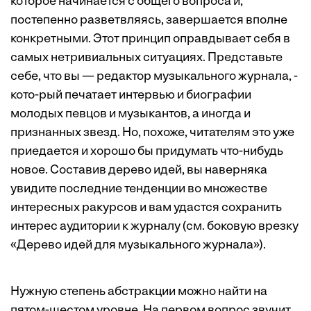
которое начинается с общего вопроса и,
постепенно разветвляясь, завершается вполне
конкретными. Этот принцип оправдывает себя в
самых нетривиальных ситуациях. Представьте
себе, что вы — редактор музыкального журнала, ­
ко­то-рый печатает интервью и биографии
молодых пев­цов и музыкантов, а иногда и
признанных звезд. Но, похоже, читателям это уже
приедается и хорошо бы придумать что-нибудь
новое. Составив дерево идей, вы наверняка
увидите последние тенденции во множестве
интересных ракурсов и вам удастся сохранить
интерес аудитории к журналу (см. боковую врезку
«
Дерево идей для музыкального журнала
»).
Нужную степень абстракции можно найти на
пятом-шестом уровне. На первом вопрос звучит