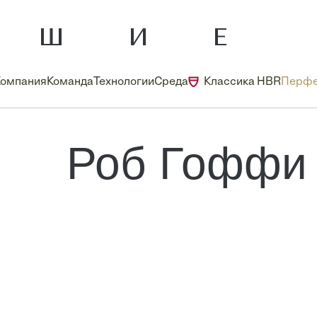
Компания
Команда
Технологии
Среда
Классика HBR
Перфе
Роб Гоффи