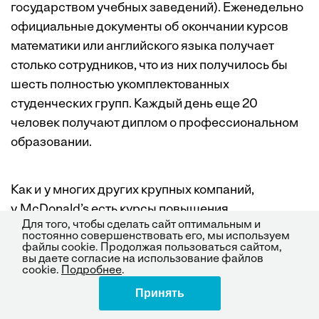
государством учебных заведений). Еженедельно
официальные документы об окончании курсов
математики или английского языка получает
столько сотрудников, что из них получилось бы
шесть полностью укомплектованных
студенческих групп. Каждый день еще 20
человек получают диплом о профессиональном
образовании.
Как и у многих других крупных компаний,
у McDonald’s есть курсы повышения
Для того, чтобы сделать сайт оптимальным и
квалификации руководителей, но их посещают
постоянно совершенствовать его, мы используем
не только топ-менеджеры, но и директора
файлы cookie. Продолжая пользоваться сайтом,
вы даете согласие на использование файлов
ресторанов, заведующие отделами, а также
cookie.
Подробнее
.
начальники смен, то есть люди, на которых
Принять
Поделиться
держится повседневная работа. Их учат