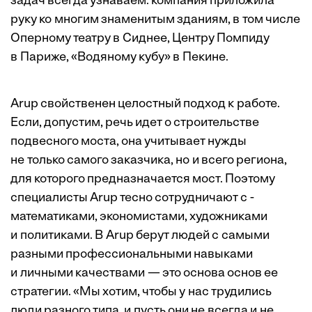
задач всегда узнаваем: компания приложила
руку ко многим знаменитым зданиям, в том числе
Оперному театру в Сиднее, Центру Помпиду
в Париже, «Водяному кубу» в Пекине.
Arup свойственен целостный подход к работе.
Если, допустим, речь идет о строительстве
подвесного моста, она учитывает нужды
не только самого заказчика, но и всего региона,
для которого предназначается мост. Поэтому
специалисты Arup тесно сотрудничают с ­
математиками, экономистами, художниками
и политиками. В Arup берут людей с самыми
разными профессиональными навыками
и личными качествами — это основа основ ее
стратегии. «Мы хотим, чтобы у нас трудились
люди разного типа, и пусть они не всегда и не