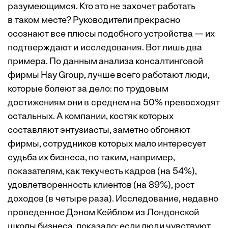
разумеющимся. Кто это не захочет работать
в таком месте? Руководители прекрасно
осознают все плюсы подобного устройства — их
подтверждают и исследования. Вот лишь два
примера. По данным анализа консалтинговой
фирмы Hay Group, лучше всего работают люди,
которые болеют за дело: по трудовым
достижениям они в среднем на 50% превосходят
остальных. А компании, костяк которых
составляют энтузиасты, заметно обгоняют
фирмы, сотрудников которых мало интересует
судьба их бизнеса, по таким, например,
показателям, как текучесть кадров (на 54%),
удовлетворенность клиентов (на 89%), рост
доходов (в четыре раза). Исследование, недавно
проведенное Дэном Кейблом из Лондонской
школы бизнеса, показало: если люди чувствуют,