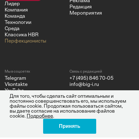
Реклама
Лидер
Редакция
Компания
Мероприятия
Команда
Технологии
Среда
Классика HBR
Перфекционисты
Мы в соцсетях
Связь с редакцией
Telegram
+7 (495) 846 70-05
Vkontakte
info@big-i.ru
YouTube
Для того, чтобы сделать сайт оптимальным и
постоянно совершенствовать его, мы используем
файлы cookie. Продолжая пользоваться сайтом,
вы даете согласие на использование файлов
cookie.
Подробнее
.
Политика конфиденциальности
© 2026 ООО "Бизнес Инсайт
Принять
Медиа"
ИНН 7720850533 и ОГРН
1217700262251.