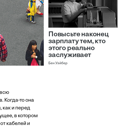
Повысьте наконец
зарплату тем, кто
этого реально
заслуживает
Бен Уэйбер
 всю
 Когда-то она
, как и перед
ущее, в котором
от кабелей и