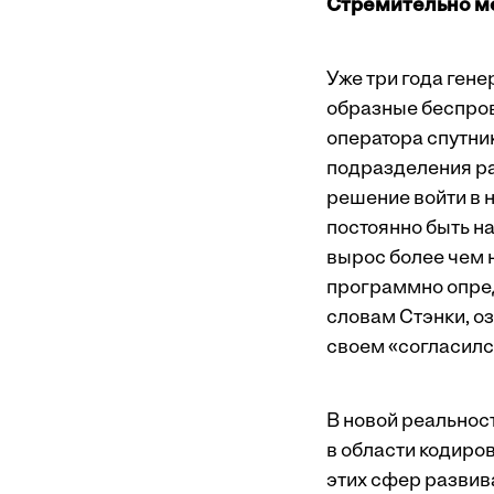
Стремительно м
Уже три года ген
образные беспров
оператора спутни
подразделения ра
решение войти в н
постоянно быть на
вырос более чем н
программно опреде
словам Стэнки, о
своем «согласилс
В новой реальност
в области кодиро
этих сфер развив