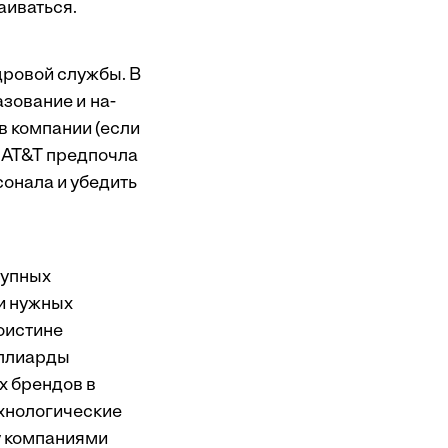
аиваться.
дровой службы. В
азование и на­
в компании (если
Но AT&T предпочла
сонала и убедить
рупных
ти нужных
оистине
иллиарды
х брендов в
ехнологические
у компаниями