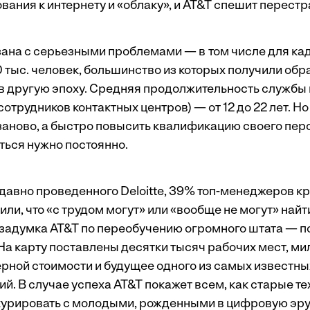
ания к интернету и «облаку», и AT&T спешит перестр
ана с серьезными проблемами — в том числе для ка
 тыс. человек, большинство из которых получили обр
 в другую эпоху. Средняя продолжительность службы 
 сотрудников контактных центров) — от 12 до 22 лет. 
 заново, а быстро повысить квалификацию своего пер
иться нужно постоянно.
едавно проведенного Deloitte, 39% топ-менеджеров к
ли, что «с трудом могут» или «вообще не могут» най
 задумка AT&T по переобучению огромного штата — п
На карту поставлены десятки тысяч рабочих мест, м
рной стоимости и будущее одного из самых известны
й. В случае успеха AT&T покажет всем, как старые т
курировать с молодыми, рожденными в цифровую эр