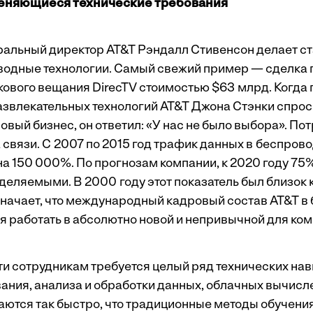
еняющиеся технические требования
еральный директор AT&T Рэндалл Стивенсон делает ст
одные технологии. Самый свежий пример — сделка 
кового вещания DirecTV стоимостью $63 млрд. Когда 
звлекательных технологий AT&T Джона Стэнки спрос
овый бизнес, он ответил: «У нас не было выбора». По
 связи. С 2007 по 2015 год трафик данных в беспров
а 150 000%. По прогнозам компании, к 2020 году 75%
ляемыми. В 2000 году этот показатель был близок к 
значает, что международный кадровый состав AT&T в
я работать в абсолютно новой и непривычной для ком
и сотрудникам требуется целый ряд технических навы
вания, анализа и обработки данных, облачных вычисл
аются так быстро, что традиционные методы обучени