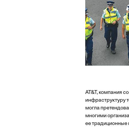
AT&T, компания с
инфраструктуру т
могла претендоват
многими организа
ее традиционные 