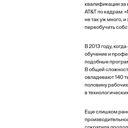
квалификации за 
AT&T по кадрам: «
не так уж много, и
переобучить собс
В 2013 году, когд
обучение и профе
подобные програ
В общей сложност
овладевают 140 т
половину рабочих
в технологически
Еще слишком рано
производительнос
сократила продол