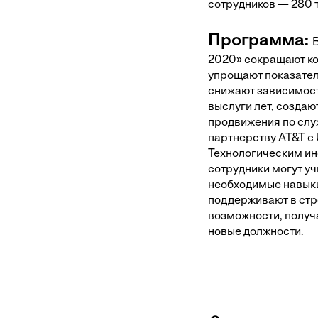
сотрудников — 280 
Программа:
В
2020» сокращают ко
упрощают показате
снижают зависимост
выслуги лет, созда
продвижения по слу
партнерству AT&T с 
Технологическим и
сотрудники могут уч
необходимые навыки
поддерживают в стр
возможности, получа
новые должности.