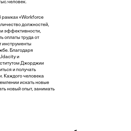
тыс.человек.
 рамках «Workforce
личество должностей,
ли эффективности,
ь оплаты труда от
ют инструменты
жбе. Благодаря
Udacity и
нститутом Джорджии
иться и получать
. Каждого человека
емлении искать новые
ть новый опыт, занимать