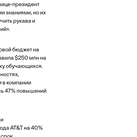
 вице-президент
и знаниями, но их
учить рукава и
ий».
довой бюджет на
авила $250 млн на
ку обучающихся.
ностях,
и в компании
ось 47% повышений
 и
года AT&T на 40%
 срок