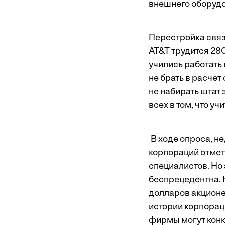
внешнего оборудов
Перестройка связ
AT&T трудится 280
учились работать
не брать в расчет
не набирать штат
всех в том, что уч
В ходе опроса, н
корпораций отмети
специалистов. Но
беспрецедентна. 
долларов акционе
истории корпораци
фирмы могут кон