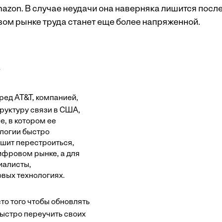
azon. В случае неудачи она наверняка лишится после
вом рынке труда станет еще более напряженной.
о
ред AT&T, компанией,
уктуру связи в США,
, в котором ее
логии быстро
ешит перестроиться,
ифровом рынке, а для
иалисты,
вых технологиях.
то того чтобы обновлять
быстро переучить своих