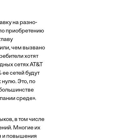
авку на разно­
по приобретению
главу
или, чем вызвано
требители хотят
одных сетях AT&T
 ее сетей будут
нулю. Это, по
 большинстве
пании среде».
ков, в том числе
ений. Многие их
я и повышения