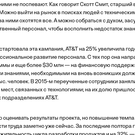
ними не поспевают. Как говорит Скотт Смит, старший
Можно выйти на рынок в поисках людей с техническим
 за ними охотятся все. А можно собраться с духом, зас
твенный персонал, чтобы восполнить недостаток знан
а стартовала эта кампания, AT&T на 25% увеличила го
ссиональное развитие персонала. С тех пор она напр
ммы и еще более $30 млн — на финансовую поддерж
и знаниями, необходимыми на вновь возникших долж
ыс. человек. В 2015-м переученные сотрудники занял
 мест, связанных с технологиями; на их долю пришл
х подразделениях AT&T.
 оценивать результаты проекта, но повышение темпа
ти труда заметно уже сейчас. За последние полтора 
жительность цикла разработки продуктов и на 32% —