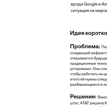
вроде Google и Am
ситуация на миро
Идея коротк
Проблема:
Пе
создавшей инфрастр
открывается будущее
традиционные техно
устаревают. Она сп
чтобы работать на ц
этого ей нужны спец
разбирающиеся в но
Решение:
Вмес
штат, AT&T решила 