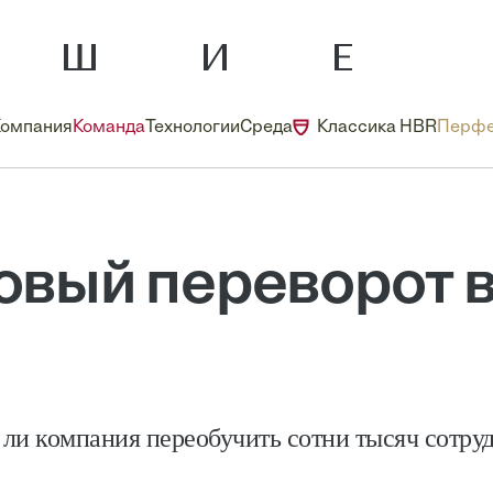
Компания
Команда
Технологии
Среда
Классика HBR
Перфе
овый переворот в
ли компания переобучить сотни тысяч сотру