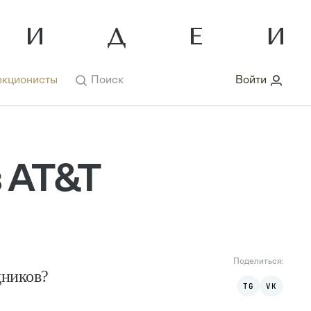
кционисты
Поиск
Войти
 AT&T
Поделиться:
дников?
TG
VK