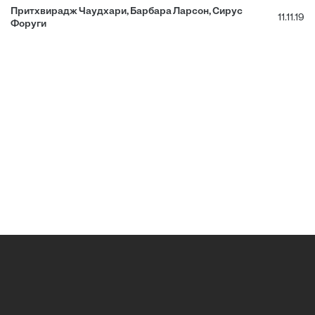
Притхвирадж Чаудхари, Барбара Ларсон, Сирус
11.11.19
Форуги