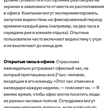
уровне громкости и посторонних разговорах на
экранах в зависимости от места их расположения
в офисе. Компании могут экспериментировать,
запуская видеостены на фиксированный период
времени каждый день (например, на два часа в
середине дня в комнате отдыха). Опытные
пользователи часто включают видеостену с утра
и не выключают до конца дня.
Открытые часы в офисе
. Страссман
еженедельно устраивает офисный час, на
который приглашены все 2 тыс. человек,
входящие в его команду. «Этот час отмечен в
календаре каждую неделю, — поясняет он. — Я
меняю время, чтобы офис могли посетить люди
из разных часовых поясов. Сотрудники могут
заранее направить вопросы, если хотят что-то