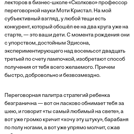
лекторов в бизнес-школе «Сколково» профессор
переговорной науки Моти Кристал. На мой
субъективный взгляд, у любой тещи есть
конкурент, который обошёл ее на два круга уже на
старте, — это ваши дети. С момента рождения они
с упорством, достойным Эдисона,
экспериментирующего над восемьсот двадцать
третьей по счету лампочкой, изобретают способ
получения от тебя всего желаемого. Причем
быстро, добровольно и безвозмездно.
Переговорная палитра стратегий ребенка
безгранична — вот он ласково обнимает тебя за
шею, и говорит «ты самый любимый на свете», а
вот уже громко кричит «хочу эту штуку», барабаня
по полу ногами, а вот уже упрямо молчит, сжав