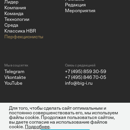
Лидер
Редакция
Компания
Мероприятия
Команда
Технологии
Среда
Классика HBR
Перфекционисты
Мы в соцсетях
Связь с редакцией
Telegram
+7 (495) 859 30-59
Vkontakte
+7 (495) 846 70-05
YouTube
info@big-i.ru
Для того, чтобы сделать сайт оптимальным и
Политика конфиденциальности
© 2026 ООО "Бизнес Инсайт
постоянно совершенствовать его, мы используем
Медиа"
файлы cookie. Продолжая пользоваться сайтом,
ИНН 7720850533 и ОГРН
вы даете согласие на использование файлов
1217700262251.
cookie.
Подробнее
.