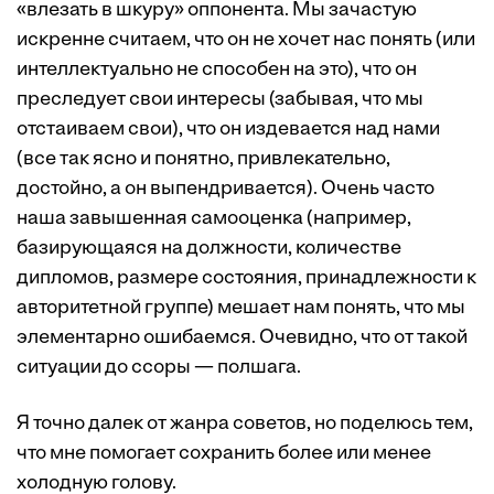
«влезать в шкуру» оппонента. Мы зачастую
искренне считаем, что он не хочет нас понять (или
интеллектуально не способен на это), что он
преследует свои интересы (забывая, что мы
отстаиваем свои), что он издевается над нами
(все так ясно и понятно, привлекательно,
достойно, а он выпендривается). Очень часто
наша завышенная самооценка (например,
базирующаяся на должности, количестве
дипломов, размере состояния, принадлежности к
авторитетной группе) мешает нам понять, что мы
элементарно ошибаемся. Очевидно, что от такой
ситуации до ссоры — полшага.
Я точно далек от жанра советов, но поделюсь тем,
что мне помогает сохранить более или менее
холодную голову.