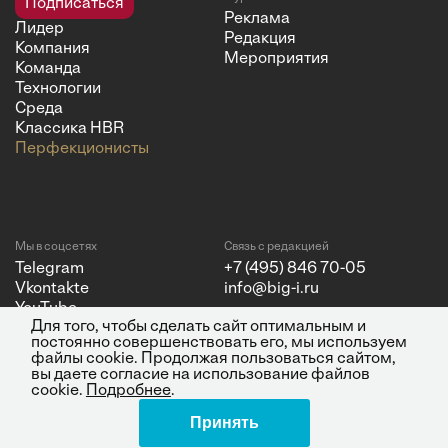
Подписаться
Реклама
Лидер
Редакция
Компания
Мероприятия
Команда
Технологии
Среда
Классика HBR
Перфекционисты
Мы в соцсетях
Связь с редакцией
Telegram
+7 (495) 846 70-05
Vkontakte
info@big-i.ru
YouTube
Для того, чтобы сделать сайт оптимальным и
постоянно совершенствовать его, мы используем
файлы cookie. Продолжая пользоваться сайтом,
вы даете согласие на использование файлов
cookie.
Подробнее
.
Политика конфиденциальности
© 2026 ООО "Бизнес Инсайт
Принять
Поделиться
Медиа"
ИНН 7720850533 и ОГРН