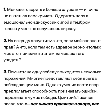
1.
Меньше говорить и больше слушать — и точно
не пытаться перекричать. Одержать верх в
эмоциональной дискуссии силой и тембром
голоса у меня не получалось ни разу.
2.
На секунду допустить: а что, если мой оппонент
прав? А что, если там есть здравое зерно и только
мое эго, привычки и штампы мешают его
увидеть?
3.
Помнить: на одну победу приходится несколько
поражений. Многие представляют себя всегда
побеждающим мачо. Однако умение вести спор
предполагает способность признавать ошибки,
переживать чужие победы. Дмитрий Лихачев
писал, что
«… нет ничего красивее в споре, как