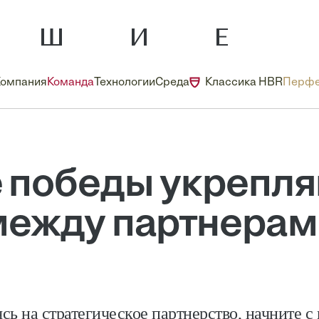
Компания
Команда
Технологии
Среда
Классика HBR
Перфе
 победы укрепля
между партнерам
сь на стратегическое партнерство, начните с