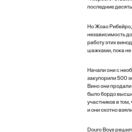
последние десять
Но Жоао Рибейро,
независимость до
работу этих вино
шажками, пока не
Начали они с нео
закупорили 500 э
Вино они продали 
было бордо высше
участников в том,
и они охотно взя
Douro Boys решил