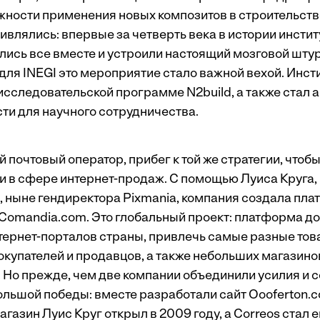
ности применения новых композитов в строительств
влялись: впервые за четверть века в истории инстит
лись все вместе и устроили настоящий мозговой шту
для INEGI это мероприятие стало важной вехой. Инст
сследовательской программе N2build, а также стал а
ти для научного сотрудничества.
й почтовый оператор, прибег к той же стратегии, чтоб
и в сфере интернет-продаж. С помощью Луиса Круга,
 ныне гендиректора Pixmania, компания создала пла
Comandia.com. Это глобальный проект: платформа до
тернет-порталов страны, привлечь самые разные тов
окупателей и продавцов, а также небольших магазино
. Но прежде, чем две компании объединили усилия и 
ольшой победы: вместе разработали сайт Oooferton.c
газин Луис Круг открыл в 2009 году, а Correos стал 