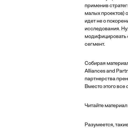
применив стратеги
малых проектов) 
идет не о покоре
исследования. Ну
модифицировать с
сегмент.
Собирая материалы
Alliances and Part
партнерства прене
Вместо этого все
Читайте материал 
Разумеется, такие