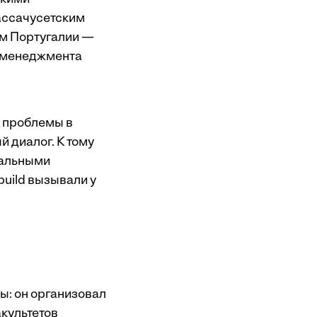
ассачусетским
ом Португалии —
 менеджмента
ь проблемы в
 диалог. К тому
нальными
uild вызывали у
ы: он организовал
акультетов