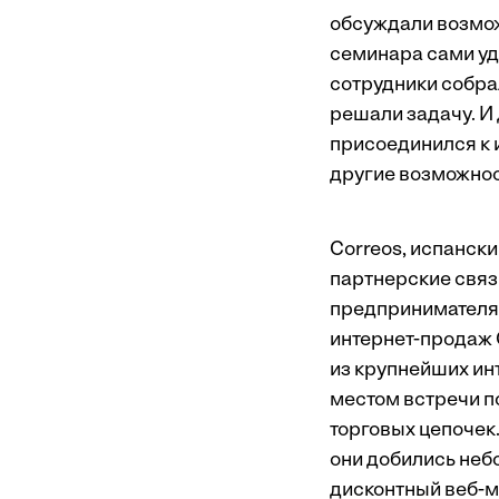
обсуждали возмож
семинара сами уди
сотрудники собра
решали задачу. И 
присоединился к и
другие возможнос
Correos, испански
партнерские связ
предпринимателя,
интернет-продаж 
из крупнейших ин
местом встречи п
торговых цепочек
они добились неб
дисконтный веб-ма