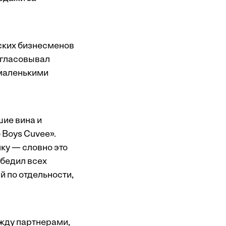
ьских бизнесменов
согласовывал
 маленькими
шие вина и
 Boys Cuvee».
лку — словно это
убедил всех
й по отдельности,
жду партнерами,