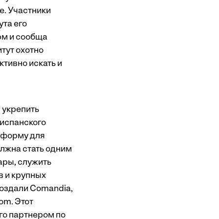
е. Участники
ута его
рм и сообща
итут охотно
ктивно искать и
ы укрепить
 испанского
тформу для
лжна стать одним
ары, служить
в и крупных
создали Comandia,
om. Этот
его партнером по