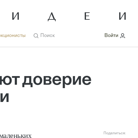
кционисты
Поиск
Войти
ют доверие
и
 маленьких
Поделиться: