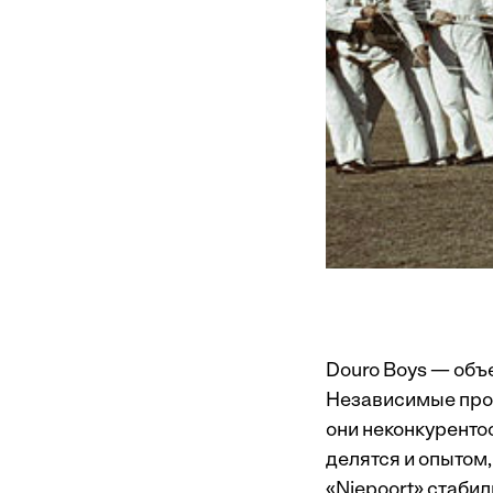
Douro Boys — объ
Независимые произ
они неконкуренто
делятся и опытом, 
«Niepoort» стабил