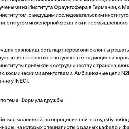
 учеными из Института Фраунгофера в Германии, с М
институтом, с ведущим исследовательским институт
 институтом инженерной механики и промышленного
учшая разновидность партнеров: они склонны решат
аучных интересов и не вступают в междисциплинарный
 институты привыкли к сотрудничеству с транснацио
 с космическими агентствами. Амбициозные цели N2b
нно у INEGI.
по теме:
Формула дружбы
биться маленькой, но определившей его судьбу побед
минары, на которых специалисты с разных кафедр и ф