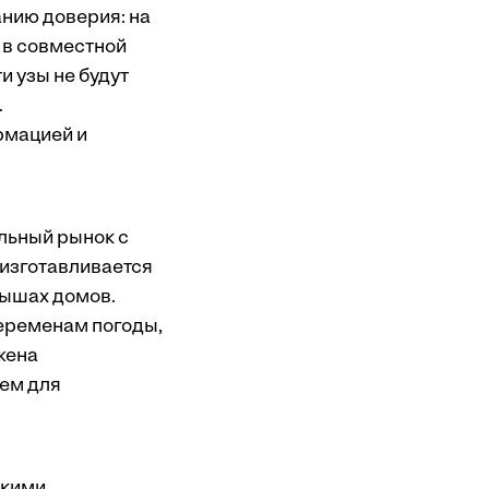
нию доверия: на
о в совместной
 узы не будут
.
рмацией и
льный рынок с
 изготавливается
рышах домов.
еременам погоды,
жена
чем для
скими