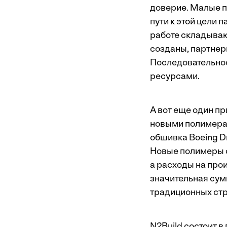
доверие. Малые п
пути к этой цели 
работе складываю
созданы, партнер
Последовательно
ресурсами.
А вот еще один п
новыми полимерам
обшивка Boeing Dr
Новые полимеры о
а расходы на про
значительная сум
традиционных стр
N2Build состоит 