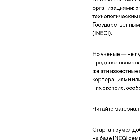
организациями: с
технологическим 
Государственным
(INEGI).
Но ученые — не л
пределах своих н
же эти известные
корпорациями или
них скепсис, особе
Читайте материал 
Стартап сумел до
на базе INEGI се