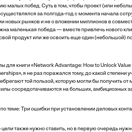
ю малых побед. Суть в том, чтобы проект (или небол
осуществлялся за полгода-год с момента начала сотр
нии новых рынков и не о вложении миллионов в совме
жна маленькая победа — вместе привлечь нового кли
вой продукт или же освоить еще один (небольшой) п
 для книги «Network Advantage: How to Unlock Value 
nerships», я не раз поражался тому, до какой степени 
брегают той пользой, которую могли бы получить от 
 силы сосредотачиваются на больших, амбициозных з
по теме:
Три ошибки при установлении деловых конта
 цели также нужно ставить, но в первую очередь нуж