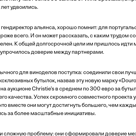
 лет удвоились.
 гендиректор альянса, хорошо помнит: для португал
роже всего. И он может рассказать, с каким трудом 
делен. К общей долгосрочной цели им пришлось идти
 упрочилось доверие между партнерами.
бычного для виноделов поступка: соединили свои луч
ксклюзивных бутылок, назвав эту новую марку «Douro
на аукционе Christie's в среднем по 300 евро за буты
го качества. Успех скромного совместного проекта 
 что вместе они могут достигнуть большего, чем кажды
лись за более масштабные инициативы.
и сложную проблему: они сформировали доверие ме