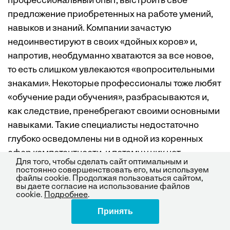
профессиональный опыт, выстроить свое
предложение приобретенных на работе умений,
навыков и знаний. Компании зачастую
недоинвестируют в своих «дойных коров» и,
напротив, необдуманно хватаются за все новое,
то есть слишком увлекаются «вопросительными
знаками». Некоторые профессионалы тоже любят
«обучение ради обучения», разбрасываются и,
как следствие, пренебрегают своими основными
навыками. Такие специалисты недостаточно
глубоко осведомлены ни в одной из коренных
сфер компетентности, и потому у них нет
Для того, чтобы сделать сайт оптимальным и
настоящих «дойных коров».
постоянно совершенствовать его, мы используем
файлы cookie. Продолжая пользоваться сайтом,
вы даете согласие на использование файлов
cookie.
Подробнее
.
Структурирование опыта
— важный элемент
Принять
Поделиться
анализа навыков специалистов и организации в
целом. Обучив этому своих менеджеров, легче