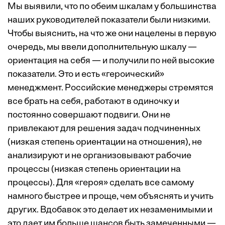
Мы выявили, что по обеим шкалам у большинства
наших руководителей показатели были низкими.
Чтобы выяснить, на что же они нацелены в первую
очередь, мы ввели дополнительную шкалу —
ориентация на себя — и получили по ней высокие
показатели. Это и есть «героический»
менеджмент. Российские менеджеры стремятся
все брать на себя, работают в одиночку и
постоянно совершают подвиги. Они не
привлекают для решения задач подчиненных
(низкая степень ориентации на отношения), не
анализируют и не организовывают рабочие
процессы (низкая степень ориентации на
процессы). Для «героя» сделать все самому
намного быстрее и проще, чем объяснять и учить
других. Вдобавок это делает их незаменимыми и
это дает им больше шансов быть замеченными —