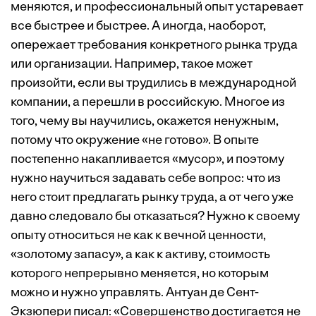
меняются, и профессиональный опыт устаревает
все быстрее и быстрее. А иногда, наоборот,
опережает требования конкретного рынка труда
или организации. Например, такое может
произойти, если вы трудились в международной
компании, а перешли в российскую. Многое из
того, чему вы научились, окажется ненужным,
потому что окружение «не готово». В опыте
постепенно накапливается «мусор», и поэтому
нужно научиться задавать себе вопрос: что из
него стоит предлагать рынку труда, а от чего уже
давно следовало бы отказаться? Нужно к своему
опыту относиться не как к вечной ценности,
«золотому запасу», а как к активу, стоимость
которого непрерывно меняется, но которым
можно и нужно управлять. Антуан де Сент-
Экзюпери писал: «Совершенство достигается не