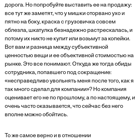
дорога. Но попробуйте выставить ее на продажу:
все тут же заметят, что у мишки оторвано ухо и
пятно на боку, краска с грузовичка совсем
облезла, шкатулка безнадежно растрескалась, и
потому их никто не купит или возьмут за копейки.
Вот вам и разница между субъективной
ценностью вещи и ее объективной стоимостью на
рынке. Это все понимают. Откуда же тогда обиды
сотрудника, попавшего под сокращение:
«несправедливо увольнять меня после того, как я
так много сделал для компании»? Но компания
оценивает его не по прошлому, а по настоящему, и
очень часто оказывается, что сейчас без него
вполне можно обойтись.
То же самое верно и в отношении