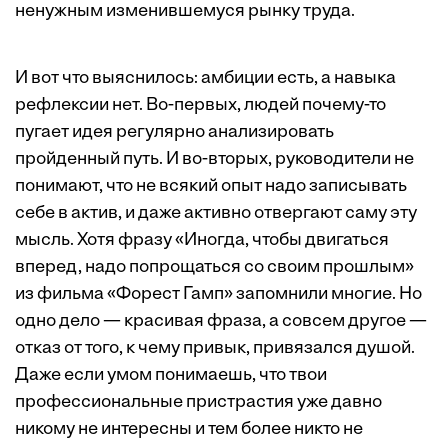
ненужным изменившемуся рынку труда.
И вот что выяснилось: амбиции есть, а навыка
рефлексии нет. Во-первых, людей почему-то
пугает идея регулярно анализировать
пройденный путь. И во-вторых, руководители не
понимают, что не всякий опыт надо записывать
себе в актив, и даже активно отвергают саму эту
мысль. Хотя фразу «Иногда, чтобы двигаться
вперед, надо попрощаться со своим прошлым»
из фильма «Форест Гамп» запомнили многие. Но
одно дело — красивая фраза, а совсем другое —
отказ от того, к чему привык, привязался душой.
Даже если умом понимаешь, что твои
профессиональные пристрастия уже давно
никому не интересны и тем более никто не