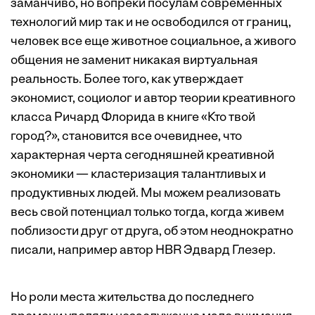
заманчиво, но вопреки посулам современных
технологий мир так и не освободился от границ,
человек все еще животное социальное, а живого
общения не заменит никакая виртуальная
реальность. Более того, как утверждает
экономист, социолог и автор теории креативного
класса Ричард Флорида в книге «Кто твой
город?», становится все очевиднее, что
характерная черта сегодняшней креативной
экономики — кластеризация талантливых и
продуктивных людей. Мы можем реализовать
весь свой потенциал только тогда, когда живем
поблизости друг от друга, об этом неоднократно
писали, например автор HBR
Эдвард Глезер
.
Но роли места жительства до последнего