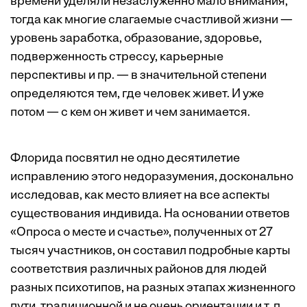
времени уделяли незаслуженно мало внимания,
тогда как многие слагаемые счастливой жизни —
уровень заработка, образование, здоровье,
подверженность стрессу, карьерные
перспективы и пр. — в значительной степени
определяются тем, где человек живет. И уже
потом — с кем он живет и чем занимается.
Флорида посвятил не одно десятилетие
исправлению этого недоразумения, досконально
исследовав, как место влияет на все аспекты
существования индивида. На основании ответов
«Опроса о месте и счастье», полученных от 27
тысяч участников, он составил подробные карты
соответствия различных районов для людей
разных психотипов, на разных этапах жизненного
пути, традиционной и не очень ориентации и т. п.