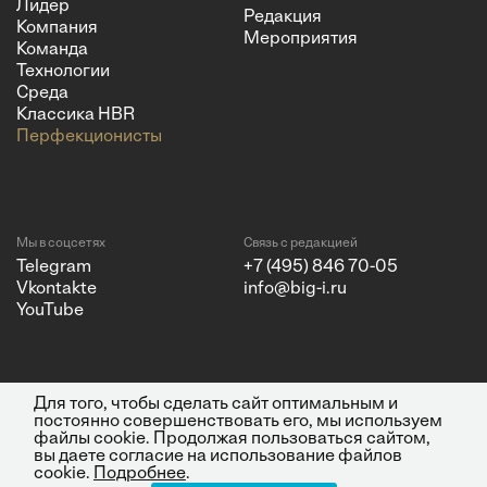
Лидер
Редакция
Компания
Мероприятия
Команда
Технологии
Среда
Классика HBR
Перфекционисты
Мы в соцсетях
Связь с редакцией
Telegram
+7 (495) 846 70-05
Vkontakte
info@big-i.ru
YouTube
Для того, чтобы сделать сайт оптимальным и
Политика конфиденциальности
© 2026 ООО "Бизнес Инсайт
постоянно совершенствовать его, мы используем
Медиа"
файлы cookie. Продолжая пользоваться сайтом,
ИНН 7720850533 и ОГРН
вы даете согласие на использование файлов
1217700262251.
cookie.
Подробнее
.