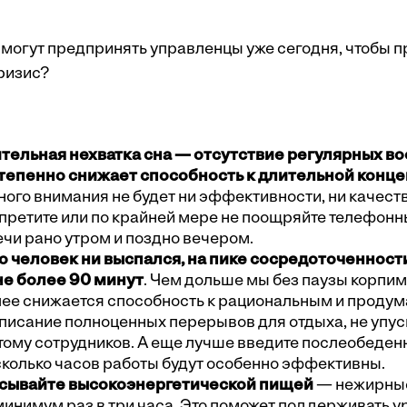
и могут предпринять управленцы уже сегодня, чтобы 
ризис?
тельная нехватка сна — отсутствие регулярных во
тепенно снижает способность к длительной конц
ого внимания не будет ни эффективности, ни качест
апретите или по крайней мере не поощряйте телефонн
чи рано утром и поздно вечером.
о человек ни выспался, на пике сосредоточенност
не более 90 минут
. Чем дольше мы без паузы корпим
лее снижается способность к рациональным и прод
писание полноценных перерывов для отдыха, не упуск
тому сотрудников. А еще лучше введите послеобеден
колько часов работы будут особенно эффективны.
сывайте высокоэнергетической пищей
— нежирные
минимум раз в три часа. Это поможет поддерживать у