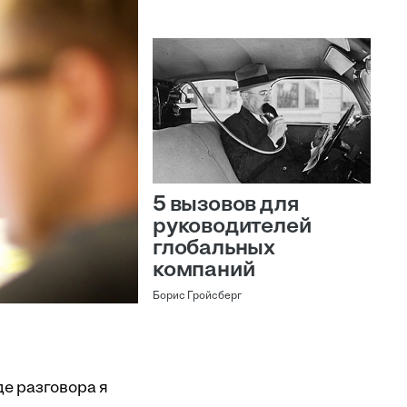
5 вызовов для
руководителей
глобальных
компаний
Борис Гройсберг
де разговора я