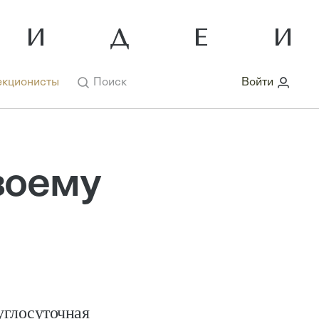
кционисты
Поиск
Войти
воему
углосуточная