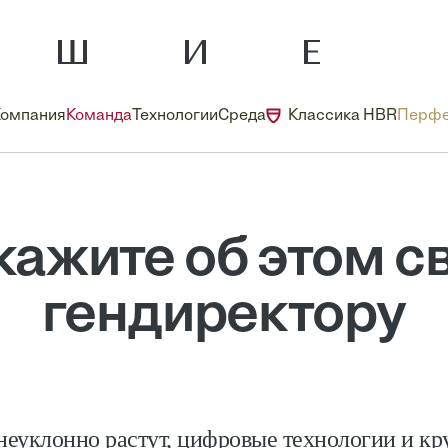
Компания
Команда
Технологии
Среда
Классика HBR
Перфе
кажите об этом с
гендиректору
неуклонно растут, цифровые технологии и кр