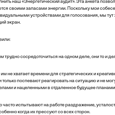
нить наш «Энергетический аудит». Эта анкета позвол
ся своими запасами энергии. Поскольку мои собес
видуальными устройствами для голосования, мы тут
щий экран.
вили:
им трудно сосредоточиться на одном деле, они то и де
 им не хватает времени для стратегических и креати
 только поспевают реагировать на ситуацию и не мог
лами и нацеленными в отдаленное будущее планами
о часто испытывают на работе раздражение, усталост
обенно когда их прессуют со всех сторон.