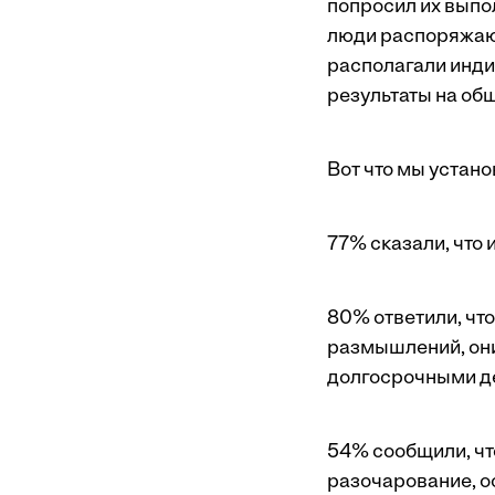
попросил их выпол
люди распоряжают
располагали инди
результаты на об
Вот что мы устано
77% сказали, что 
80% ответили, что
размышлений, они
долгосрочными де
54% сообщили, чт
разочарование, ос