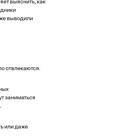
яет выяснить, как
едники
 же выводили
ло отвлекаются.
вных
ут заниматься
.
ь или даже