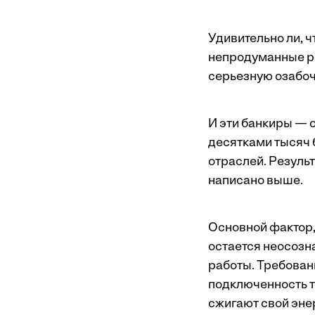
Удивительно ли, 
непродуманные р
серьезную озабоч
И эти банкиры — о
десятками тысяч 
отраслей. Результ
написано выше.
Основной фактор,
остается неосозн
работы. Требован
подключенность т
сжигают свой эне