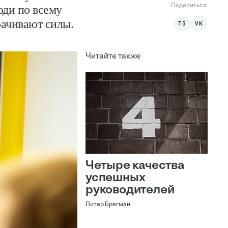
Поделиться:
юди по всему
рачивают силы.
TG
VK
Читайте также
Четыре качества
успешных
руководителей
Питер Брегман