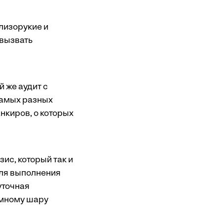
лизорукие и
вызвать
 же аудит с
самых разных
анкиров, о которых
ис, который так и
для выполнения
уточная
емному шару