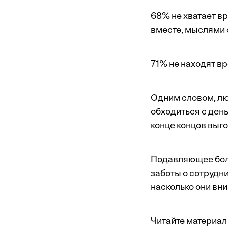
68% не хватает вр
вместе, мыслями о
71% не находят в
Одним словом, лю
обходиться с день
конце концов выг
Подавляющее боль
заботы о сотрудни
насколько они вни
Читайте материал 