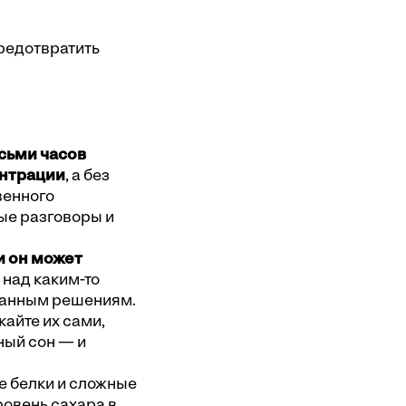
предотвратить
сьми часов
ентрации
, а без
венного
ые разговоры и
и он может
 над каким-то
уманным решениям.
айте их сами,
ный сон — и
 белки и сложные
ровень сахара в