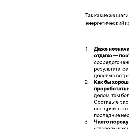
Так какие же шаг
энергетический к
Даже незначи
отдыха — пос
сосредоточенн
результата. З
деловые встре
Как бы хорош
проработать 
делом, тем бо
Составьте рас
поощряйте к э
последние нес
Часто переку
углеводы как 