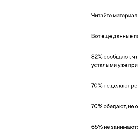
Читайте материал 
Вот еще данные по
82% сообщают, что
усталыми уже при
70% не делают ре
70% обедают, не о
65% не занимаютс