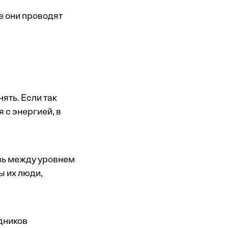
ые они проводят
ять. Если так
 с энергией, в
зь между уровнем
ы их люди,
дников