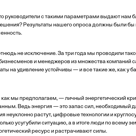
что руководители с такими параметрами выдают нам б
ешения? Результаты нашего опроса должны были бы 
енность.
тнюдь не исключение. За три года мы проводили такой
бизнесменов и менеджеров из множества компаний 
аты на удивление устойчивы — и все такие же, как у б
 как мы предполагаем, — личный энергетический криз
анным. Ведь энергия — это запас сил, необходимый 
ия неуклонно растут, цифровые технологии и круглос
олько усугубили ситуацию, а в итоге люди по всему з
ргетический ресурс и растрачивают силы.