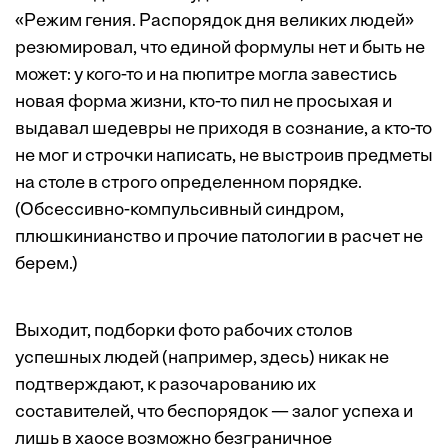
«Режим гения. Распорядок дня великих людей»
резюмировал, что единой формулы нет и быть не
может: у кого-то и на пюпитре могла завестись
новая форма жизни, кто-то пил не просыхая и
выдавал шедевры не приходя в сознание, а кто-то
не мог и строчки написать, не выстроив предметы
на столе в строго определенном порядке.
(Обсессивно-компульсивный синдром,
плюшкинианство и прочие патологии в расчет не
берем.)
Выходит, подборки фото рабочих столов
успешных людей (например,
здесь
) никак не
подтверждают, к разочарованию их
составителей, что беспорядок — залог успеха и
лишь в хаосе возможно безграничное