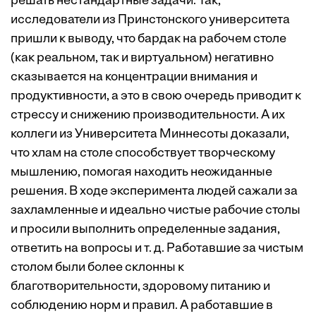
решать нестандартные задачи. Так,
исследователи из Принстонского университета
пришли к выводу, что бардак на рабочем столе
(как реальном, так и виртуальном) негативно
сказывается на концентрации внимания и
продуктивности, а это в свою очередь приводит к
стрессу и снижению
производительности
. А их
коллеги из Университета Миннесоты доказали,
что хлам на столе способствует творческому
мышлению, помогая находить неожиданные
решения. В ходе эксперимента людей сажали за
захламленные и идеально чистые рабочие столы
и просили выполнить определенные задания,
ответить на вопросы и т. д. Работавшие за чистым
столом были более склонны к
благотворительности, здоровому питанию и
соблюдению норм и правил. А работавшие в