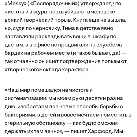
«Messy» ( «Беспорядочный») утверждает, что
чистота и аккуратность убивают в человеке
всякий творческий порыв. Книга еще не вышла,
но, судя по черновику, Тима в детстве явно
заставляли раскладывать вещи в шкафу по
цветам, а в офисе не продвигали по службе за
бардак на рабочем месте (и
такое
бывает, да) —
так отчаянно он ищет подтверждения пользы от
«творческого» склада характера.
«Наш мир помешался на чистоте и
систематизации: мы моем руки десятки раз на
дню, изобретаем все новые способы борьбы с
бактериями, а детей и вовсе мечтаем поместить в
стерильную обстановку — как будто сможем
держать их там вечно», — пишет Харфорд. Мы