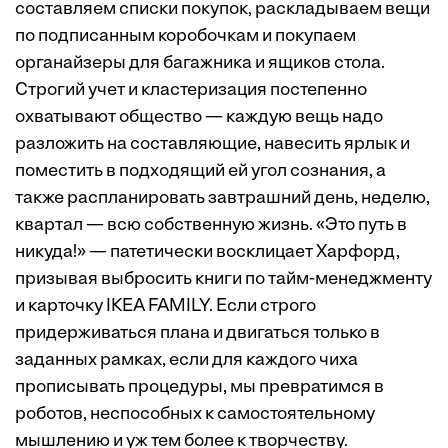
составляем списки покупок, раскладываем вещи
по подписанным коробочкам и покупаем
органайзеры для багажника и ящиков стола.
Строгий учет и кластеризация постепенно
охватывают общество — каждую вещь надо
разложить на составляющие, навесить ярлык и
поместить в подходящий ей угол сознания, а
также распланировать завтрашний день, неделю,
квартал — всю собственную жизнь. «Это путь в
никуда!» — патетически восклицает Харфорд,
призывая выбросить книги по тайм-менеджменту
и карточку IKEA FAMILY. Если строго
придерживаться плана и двигаться только в
заданных рамках, если для каждого чиха
прописывать процедуры, мы превратимся в
роботов, неспособных к самостоятельному
мышлению и уж тем более к творчеству.