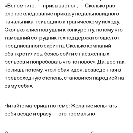
«Вспомните, — призывает он, — Сколько раз
слепое следование приказу недальновидного
начальника приводило к трагическому исходу.
Сколько клиентов ушли к конкуренту, потому что
тамошний сотрудник техподдержки отошел от
предписанного скрипта. Сколько компаний
обанкротились, боясь сойти с наезженных
рельсов и попробовать что-то новое». Да, все так,
но лишь потому, что любая идея, возведенная в
превосходную степень, становится пародией на
саму себя».
Читайте материал по теме:
Желание испытать
себя везде и сразу — это нормально