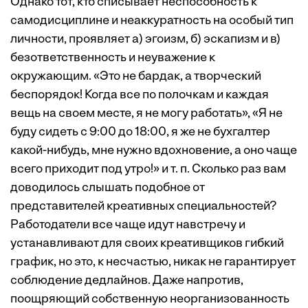
Однако тот, кто списывает неспособность к
самодисциплине и неаккуратность на особый тип
личности, проявляет а) эгоизм, б) эскапизм и в)
безответственность и неуважение к
окружающим. «Это не бардак, а творческий
беспорядок! Когда все по полочкам и каждая
вещь на своем месте, я не могу работать», «Я не
буду сидеть с 9:00 до 18:00, я же не бухгалтер
какой-нибудь, мне нужно вдохновение, а оно чаще
всего приходит под утро!» и т. п. Сколько раз вам
доводилось слышать подобное от
представителей креативных специальностей?
Работодатели все чаще идут навстречу и
устанавливают для своих креативщиков гибкий
график, но это, к несчастью, никак не гарантирует
соблюдение дедлайнов. Даже напротив,
поощряющий собственную неорганизованность