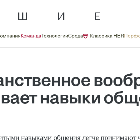
Компания
Команда
Технологии
Среда
Классика HBR
Перфе
анственное вооб
вает навыки об
витыми навыками общения легче принимают 