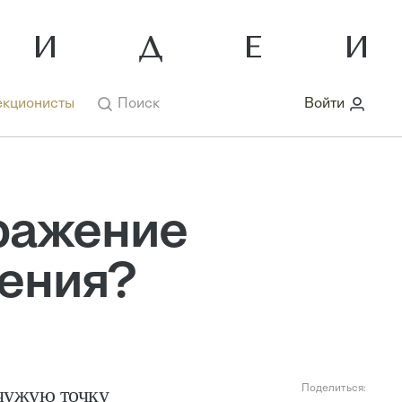
кционисты
Поиск
Войти
ражение
щения?
чужую точку
Поделиться: