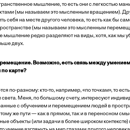
ранственное мышление, то есть они с легкостью ман
ктами (мы называем это мысленным вращением). Др
ь себя на месте другого человека, то есть как бы са
пространстве (мы называем это мысленным перемещ
 мышление редко разделяют на виды, хотя, как мы уб
льше двух.
ремещение. Возможно, есть связь между умением
 по карте?
я по-разному: кто-то, например, «по точкам», то ест
м света. Меня, по большому счету, интересуют индив
занные с обучением и перемещением людей в простра
 тому же пути — как в прямом, так и в переносном см
ые объекты (или задачи в более широком контексте) 
то умение взглянуть на мир глазами другого человек