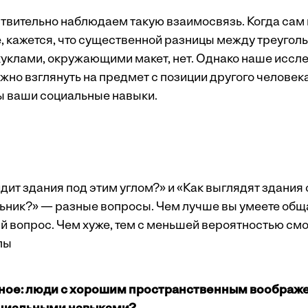
твительно наблюдаем такую взаимосвязь. Когда са
, кажется, что существенной разницы между треугол
уклами, окружающими макет, нет. Однако наше иссл
нужно взглянуть на предмет с позиции другого человека
ы ваши социальные навыки.
дит здания под этим углом?» и «Как выглядят ­здания с
льник?» — разные вопросы. Чем лучше вы умеете обща
й вопрос. Чем хуже, тем с меньшей вероят­ностью см
лы
тное: люди с хорошим пространственным вообра