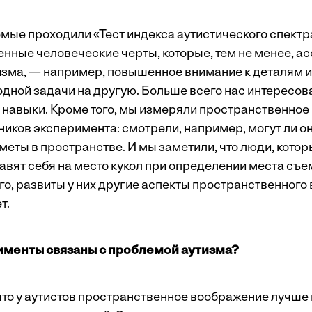
мые ­проходили «Тест индекса аутистического спектр
енные человеческие черты, которые, тем не менее, а
зма, — например, повышенное внимание к деталям 
одной задачи на другую. Больше всего нас интересов
навыки. Кроме того, мы измеряли пространственное
ников эксперимента: смотрели, например, могут ли 
еты в простран­стве. И мы заметили, что люди, кото
авят себя на место кукол при определении места съе
го, развиты у них другие аспекты пространственного
т.
именты связаны с проблемой аутизма?
что у аутистов пространственное воображение ­лучше 