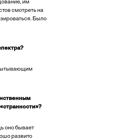
дование, им
стов смотреть на
изироваться. Было
спектра?
испытывающим
анственным
 «странности»?
ь оно бывает
рошо развито