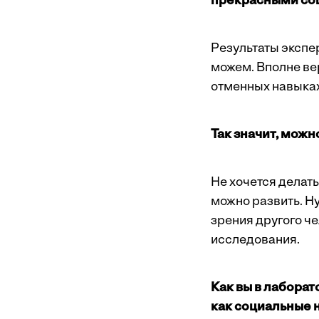
прекрасными со
Результаты экспер
можем. Вполне ве
отменных навыка
Так значит, можн
Не хочется делат
можно развить. Н
зрения другого че
исследования.
Как вы в лабора
как социальные 