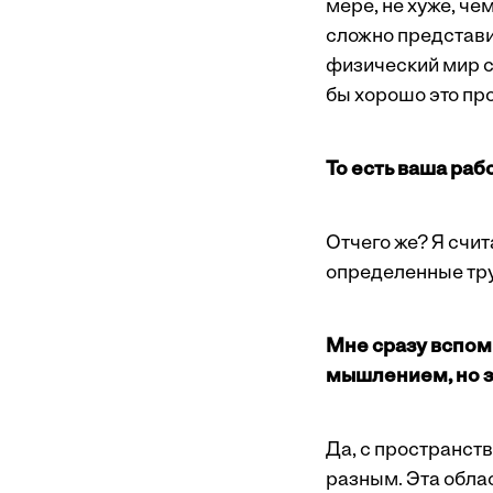
мере, не хуже, че
сложно представит
физический мир с
бы хорошо это пр
То есть ваша раб
Отчего же? Я счи
определенные тру
Мне сразу вспо
мышлением, но з
Да, с пространст
разным. Эта облас