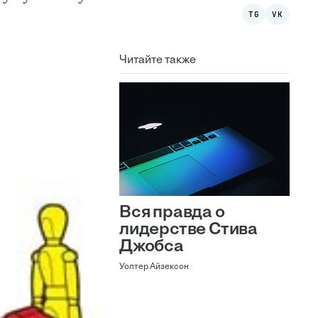
TG
VK
Читайте также
Вся правда о
лидерстве Стива
Джобса
Уолтер Айзексон