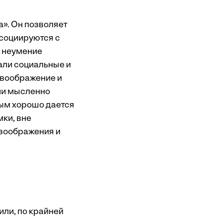
а». Он позволяет
ссоциируются с
и неумение
али социальные и
 воображение и
они мысленно
рым хорошо дается
мки, вне
 воображения и
или, по крайней