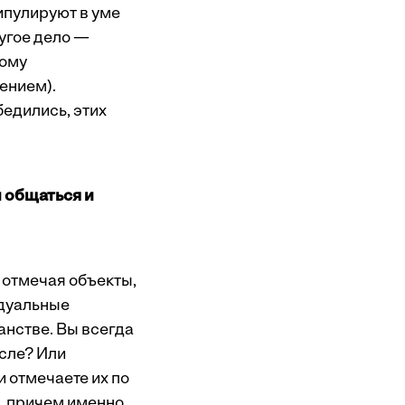
ипулируют в уме
угое дело —
мому
ением).
едились, этих
 общаться и
ь отмечая объекты,
идуальные
н­стве. Вы всегда
ысле? Или
и отмечаете их по
а, причем именно