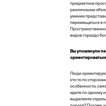
предметное прост
различными объе
умение представит
перемещаться в ­
Пространственное
видов гораздо бо
Вы упомянули пе
ориентироваться
Люди ориентируютс
кто-то по сторона
особенности, свя
идете по одному и
выделяете отдельн
дороге? Похоже, ч