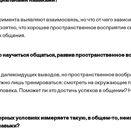
циальными навыками?
имента выявляют взаимосвязь, но что от чего зависит
роятно, что хорошее пространственное восприятие с
х общения.
о научиться общаться, развив простран­ст­венное 
ь далекоидущих выводов, но пространственное вооб
ужно лишь тренироваться: смотреть на окружающие п
ловека. Поможет ли это достичь успехов в общении? 
торных усло­виях измеряете такую, в общем-то, не
навыки?