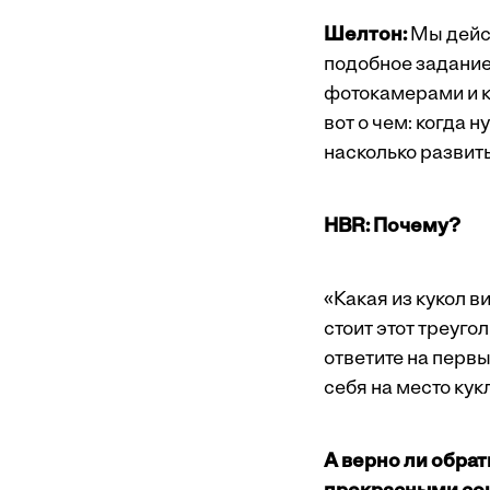
Шелтон:
Мы дейс
подобное задание
фотокамерами и к
вот о чем: когда 
насколько развит
HBR: Почему?
«Какая из кукол ви
стоит этот треуго
ответите на первы
себя на место кук
А верно ли обра