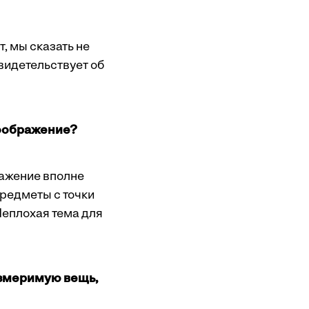
, мы сказать не
видетельствует об
воображение?
ражение вполне
редметы с точки
Неплохая тема для
измеримую вещь,