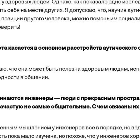
м у здоровых людей. Однако, как показало одно иссле
ь себя на месте других. Я допускаю, что, научив аути
 позиции другого человека, можно помочь им социал
оверить!
ота касается в основном расстройств аутического 
таю, что она может быть полезна здоровым людям, 
дности в общении.
минаются инженеры — люди с прекрасным простр
ачастую не самые общительные. С чем связаны их
венным мышлением у инженеров все в порядке, но вед
ть пока мало изучена, но похоже, что у инженеров хо