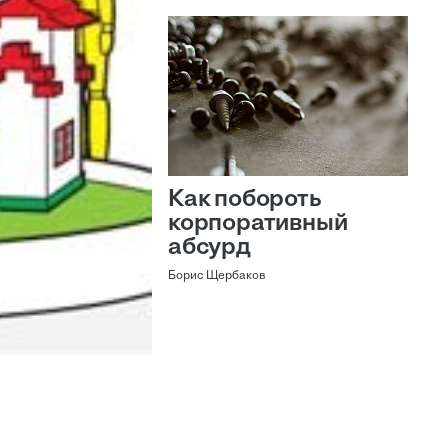
Как побороть
корпоративный
абсурд
Борис Щербаков