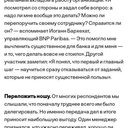
реальным вкладом в работу организации. «Я
посмотрел со стороны и задал себе вопрос: а
надо ли мне вообще это делать? Можно ли
перепоручить своему сотруднику? Справится ли
он? — вспоминает Иоганн Бархехат,
управляющий BNP Paribas. — Это помогло мне
вычленить существенное для банка и для меня —
и то, чего делать вовсе не стоило». Другой
участник заметил: «Я понял, что первый и главный
шаг — научиться сразу отказываться от заданий,
которые не приносят существенной пользы».
П
ереложить ношу.
От многих респондентов мы
слышали, что поначалу труднее всего им было
делегировать. Но именно передача дел в итоге
приносит наибольшую выгоду. Один менеджер
признался, что ужасно переживал, хорошо ли