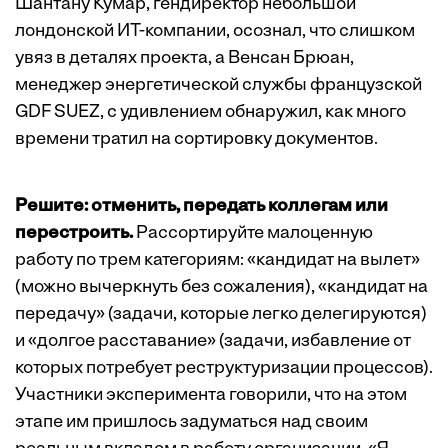
Шантану Кумар, гендиректор небольшой
лондонской ИТ-компании, осознал, что слишком
увяз в деталях проекта, а Венсан Брюан,
менеджер энергетической службы французской
GDF SUEZ, с удивлением обнаружил, как много
времени тратил на сортировку документов.
Решите: отменить, передать коллегам или
перестроить.
Рассортируйте малоценную
работу по трем категориям: «кандидат на вылет»
(можно вычерк­нуть без сожаления), «кандидат на
передачу» (задачи, которые легко делегируются)
и «долгое расставание» (задачи, избавление от
которых потребует реструктуризации процессов).
Участники эксперимента говорили, что на этом
этапе им пришлось задуматься над своим