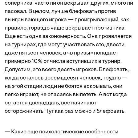
соперника: часто ли он вскрывал других, много ли
пасовал. В целом, лучше блефовать против
выигрывающего игрока — проигрывающий, как
правило, гораздо чаще вскрывает противника.
Еще есть одна закономерность. Она проявляется
на турнирах, где могут участвовать сто, двести,
даже пятьсот человек, а «в призы» попадает
примерно 10% от числа вступивших в турнир.
Допустим, это всего десять игроков. Блефовать,
когда осталось восемьдесят человек, трудно —
на этой стадии люди не боятся вскрывать, они
легко играют, не опасаясь вылететь. А вот когда
остается двенадцать, все начинают
осторожничать. Тут как раз можно и блефовать.
— Какие еще психологические особенности