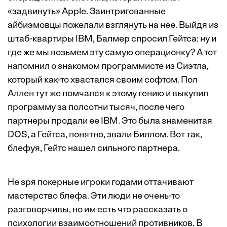
«задвинуть» Apple. Заинтригованные
айбиэмовцы пожелали взглянуть на нее. Выйдя из
штаб-квартиры IBM, Балмер спросил Гейтса: ну и
где же мы возьмем эту самую операционку? А тот
напомнил о знакомом программисте из Сиэтла,
который как-то хвастался своим софтом. Пол
Аллен тут же помчался к этому гению и выкупил
программу за полсотни тысяч, после чего
партнеры продали ее IBM. Это была знаменитая
DOS, а Гейтса, понятно, звали Биллом. Вот так,
блефуя, Гейтс нашел сильного партнера.
Не зря покерные игроки годами оттачивают
мастерство блефа. Эти люди не очень-то
разговорчивы, но им есть что рассказать о
психологии взаимоотношений противников. В