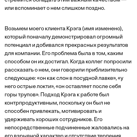
стремится обладать этим важным качеством —
или вспоминает о нем слишком поздно.
Возьмем моего клиента Крэга (имя изменено),
который поначалу демонстрировал огромный
потенциал и добивался прекрасных результатов
для компании. Его проблема была в том, каким
способом он их достигал. Когда коллег попросили
рассказать о нем, они говорили приблизительно
следующее: «он как слон в посудной лавке», «у
него острые локти», «он оставляет после себя
горы трупов». Подход Крэга к работе был
контрпродуктивным, поскольку он был не
способен привлекать, мотивировать и
удерживать хороших сотрудников. Его
непосредственные подчиненные жаловались на
его взрывной характер и отсутствие терпения.