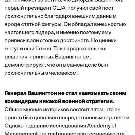
Циник может заметить, что Джордж Вашингтон,
первый президент США, получил свой пост
исключительно благодаря внешним данным
вроде статной фигуры. Он обладал внешностью
настоящего лидера, и именно поэтому ему
приписывали столько достоинств. Но циники
могут и ошибаться. Три парадоксальных
решения, принятых Вашингтоном,
демонстрируют, что он в самом деле был
исключительным человеком.
Генерал Вашингтон не стал навязывать своим
командирам никакой военной стратегии.
Общее мнение историков состоит в том, что он
просто был довольно посредственным стратегом.
Однако недавние исследования Academy of
Management Journal подвергают сомнению эту