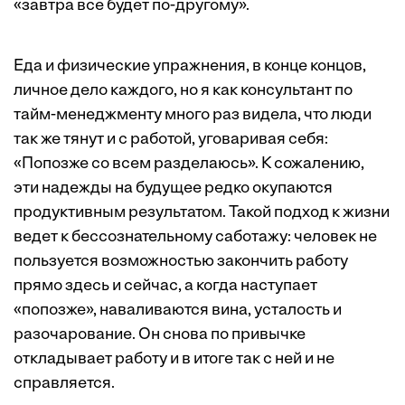
«завтра все будет по-другому».
Еда и физические упражнения, в конце концов,
личное дело каждого, но я как консультант по
тайм-менеджменту много раз видела, что люди
так же тянут и с работой, уговаривая себя:
«Попозже со всем разделаюсь». К сожалению,
эти надежды на будущее редко окупаются
продуктивным результатом. Такой подход к жизни
ведет к бессознательному саботажу: человек не
пользуется возможностью закончить работу
прямо здесь и сейчас, а когда наступает
«попозже», наваливаются вина, усталость и
разочарование. Он снова по привычке
откладывает работу и в итоге так с ней и не
справляется.