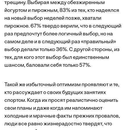
трещину. Выбирая между обезжиренным
йогуртом и пирожным, 83% из тех, кто надеялся
на новый выбор неделей позже, хватали
пирожное. 67% твердо верили, что в следующий
раз предпочтут более логичный выбор, но на
самом деле и в следующий раз «правильный»
выбор делали только 36%. С другой стороны, из
тех, для кого этот выбор был единственным
шансом, баловали себя только 57%.
Такой же избыточный оптимизм проявляют и те,
кто рассуждает о своих будущих занятиях
спортом. Когда их просят реалистично оценить
свои планы и даже когда им напоминают
холодные и мрачные факты прежних провалов,
люди все равно жизнерадостно твердят, что