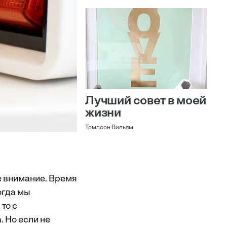
Лучший совет в моей
жизни
Томпсон Вильям
е внимание. Время
огда мы
то с
 Но если не