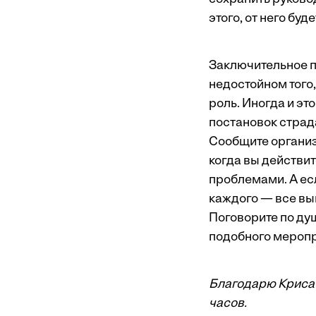
этого, от него бу
Заключительное п
недостойном того,
роль. Иногда и эт
постановок страд
Сообщите организа
когда вы действи
проблемами. А есл
каждого — все вы
Поговорите по ду
подобного меропр
Благодарю Криса 
часов.