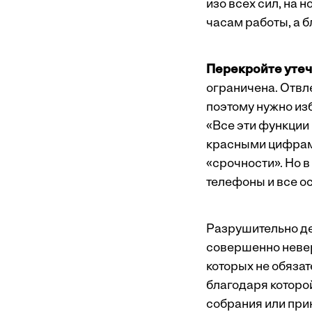
изо всех сил, на 
часам работы, а б
Перекройте утеч
ограничена. Отвл
поэтому нужно изб
«Все эти функции 
красными цифрами
«срочности». Но в
телефоны и все о
Разрушительно дей
совершенно неве
которых не обяза
благодаря которой
собрания или при