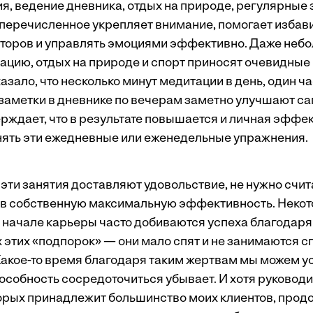
я, ведение дневника, отдых на природе, регулярные 
 перечисленное укрепляет внимание, помогает избави
оров и управлять эмоциями эффективно. Даже небо
ацию, отдых на природе и спорт приносят очевидные
зало, что несколько минут медитации в день, один ча
 заметки в дневнике по вечерам заметно улучшают с
ерждает, что в результате повышается и личная эффе
ять эти ежедневные или еженедельные упражнения.
 эти занятия доставляют удовольствие, не нужно счи
 в собственную максимальную эффективность. Неко
начале карьеры часто добиваются успеха благодаря т
х этих «подпорок» — они мало спят и не занимаются с
Какое-то время благодаря таким жертвам мы можем у
пособность сосредоточиться убывает. И хотя руковод
оторых принадлежит большинство моих клиентов, прод