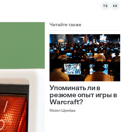
TG
VK
Читайте также
Упоминать ли в
резюме опыт игры в
Warcraft?
Майкл Шрейдж