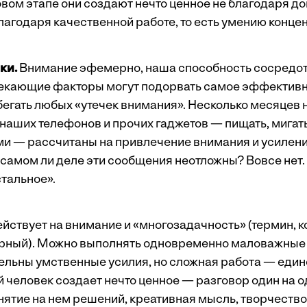
новом этапе они создают нечто ценное не благодаря 
лагодаря качественной работе, то есть умению конце
ки.
Внимание эфемерно, наша способность сосредот
екающие факторы могут подорвать самое эффективн
егать любых «утечек внимания». Несколько месяцев н
наших телефонов и прочих гаджетов — пищать, мигать,
 — рассчитаны на привлечение внимания и усилени
 самом ли деле эти сообщения неотложны? Вовсе нет.
стальное».
ствует на внимание и «многозадачность» (термин, кс
рный). Можно выполнять одновременно маловажные 
тельны умственные усилия, но сложная работа — един
 человек создает нечто ценное — разговор один на о
нятие на нем решений, креативная мысль, творчество