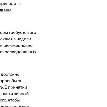
приводит к
чиваем
сем требуется его
ускам на недели
лучше ежедневно,
я израсходованных
о достойно
 просьбы он
ь. В принятии
енности личный
ого, чтобы
рь не понимает