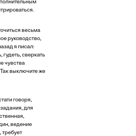
дополнительным
нтрироваться.
очиться весьма
ое руководство,
азад я писал:
 гудеть, сверкать
е чувства
 Так выключите же
тати говоря,
задания, для
ственная,
дин, ведение
, требует