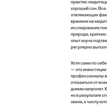
практик: медитаци
хороший сон. Все
отвлекающих факт
времени на медит
исследование пока
природе, краткие
опыт коуча подтв
регулярно выполн
Хотя сами по себе
— это инвестиции
профессионалы в 
отказаться от все
днями напролет. 
но в результате с
звена, к числу к