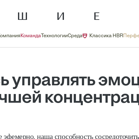
Компания
Команда
Технологии
Среда
Классика HBR
Перфе
ь управлять эмо
чшей концентра
 эфемерно, наша способность сосредоточить