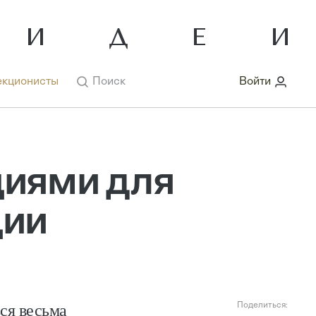
кционисты
Поиск
Войти
циями для
ции
ся весьма
Поделиться: