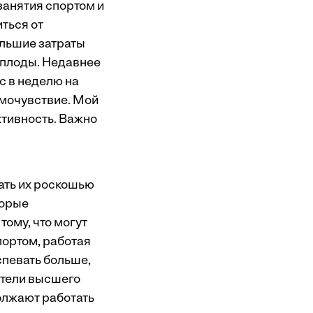
занятия спортом и
ться от
льшие затраты
 плоды. Недавнее
с в неделю на
амочувствие. Мой
ктивность. Важно
тать их роскошью
торые
ому, что могут
портом, работая
спевать больше,
ители высшего
олжают работать