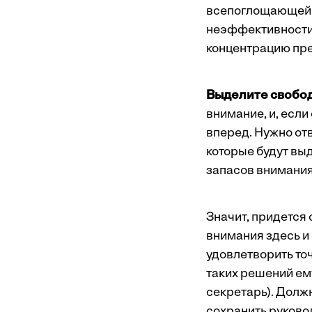
всепоглощающей с
неэффективности:
концентрацию пре
Выделите свобод
внимание, и, если
вперед. Нужно от
которые будут вы
запасов внимания
Значит, придется 
внимания здесь и
удовлетворить точ
таких решений ем
секретарь). Долж
сохранить руково