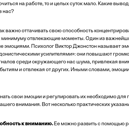
читься на работе, то и целых суток мало. Какие вывод
з нас?
как важно оттачивать свою способность концентриров
к минимуму отвлекающие моменты. Один из важнейши
е эмоциями. Психолог Виктор Джонстон называет эм
донистическими усилителями»: они повышают громк
налов среди окружающего нас шума, привлекая вни
ытиям и отвлекая от других. Иными словами, эмоции
знать свои эмоции и регулировать их необходимо для
ашего внимания. Вот несколько практических указани
обность к вниманию.
Ее можно развить с помощью 