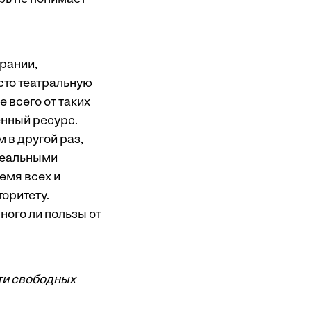
рании,
исто театральную
е всего от таких
енный ресурс.
 в другой раз,
 реальными
ремя всех и
оритету.
ного ли пользы от
ти свободных