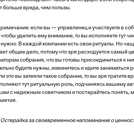
дет больше вреда, чем пользы.
римечание: если вы — управленец и участвуете в соб
 чтобы уделить ему внимание, то вы исполняете тут ч
о нужно. В каждой компании есть свои ритуалы. Но чащ
ает общее дело, потому что зря расходуется самый ц
торам собрания, что вы готовы присоединиться к ним
тельно будете нужны, извинитесь и идите заниматься
и это вы затеяли такое собрание, то вы зря тратите в
полняют тут ритуальную роль, подчиняясь вашему авт
шам с надежным советчиком и постарайтесь понять, м
иятия.
Остерайха за своевременное напоминание о ценнос