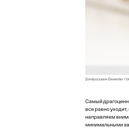
Zonduurzaam Deventer / U
Самый драгоценны
все равно уходит,
направляем вниман
минимальными зат