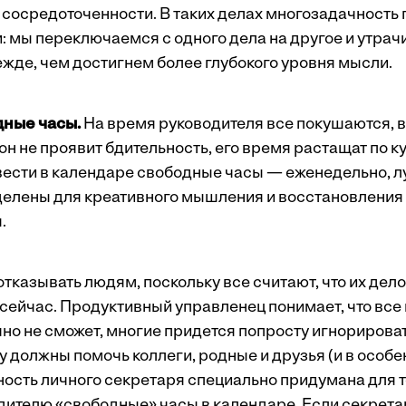
осредоточенности. В таких делах многозадачность 
 мы переключаемся с одного дела на другое и утра
жде, чем достигнем более глубокого уровня мысли.
ные часы.
На время руководителя все покушаются, в
 он не проявит бдительность, его время растащат по к
вести в календаре свободные часы — еженедельно, 
делены для креативного мышления и восстановлени
.
отказывать людям, поскольку все считают, что их дел
 сейчас. Продуктивный управленец понимает, что все
но не сможет, многие придется попросту игнорироват
у должны помочь коллеги, родные и друзья (и в особ
ность личного секретаря специально придумана для т
дителю «свободные» часы в календаре. Если секрета