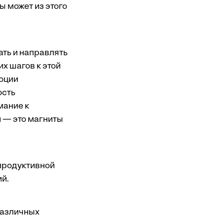
ы может из этого
ать и направлять
х шагов к этой
оции
ость
мание к
 — это магниты
 продуктивной
й.
различных