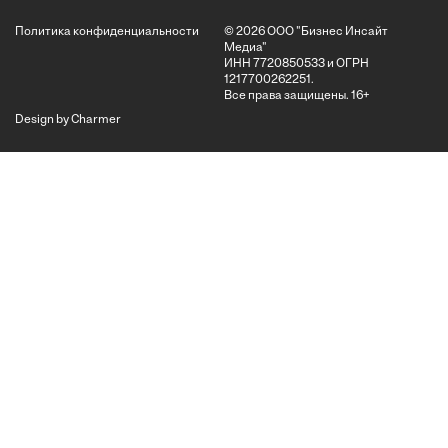
Политика конфиденциальности
© 2026 ООО "Бизнес Инсайт
Медиа"
ИНН 7720850533 и ОГРН
1217700262251.
Все права защищены.
16+
Design by Charmer