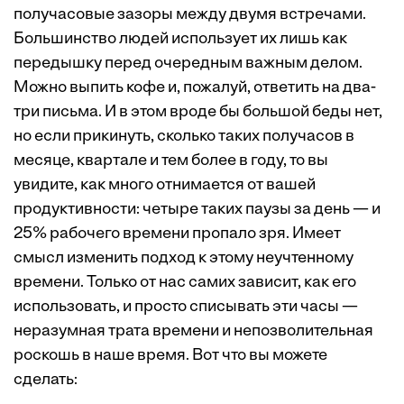
получасовые зазоры между двумя встречами.
Большинство людей использует их лишь как
передышку перед очередным важным делом.
Можно выпить кофе и, пожалуй, ответить на два-
три письма. И в этом вроде бы большой беды нет,
но если прикинуть, сколько таких получасов в
месяце, квартале и тем более в году, то вы
увидите, как много отнимается от вашей
продуктивности: четыре таких паузы за день — и
25% рабочего времени пропало зря. Имеет
смысл изменить подход к этому неучтенному
времени. Только от нас самих зависит, как его
использовать, и просто списывать эти часы —
неразумная трата времени и непозволительная
роскошь в наше время. Вот что вы можете
сделать: