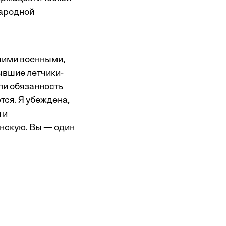
народной
шими военными,
ывшие летчики-
ли обязанность
тся. Я убеждена,
 и
нскую. Вы — один