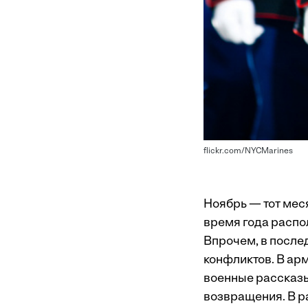
flickr.com/NYCMarines
Ноябрь — тот мес
время года распо
Впрочем, в после
конфликтов. В арм
военные рассказы
возвращения. В р