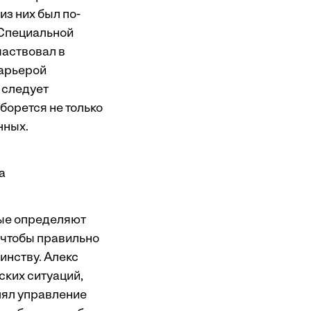
из них был по-
 Специальной
частвовал в
карьерой
к следует
 борется не только
нных.
а
орые определяют
, чтобы правильно
инству. Алекс
ких ситуаций,
лял управление