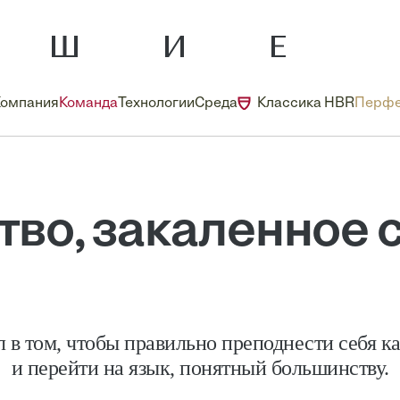
Компания
Команда
Технологии
Среда
Классика HBR
Перфе
тво, закаленное 
 в том, чтобы правильно преподнести себя к
и перейти на язык, понятный большинству.