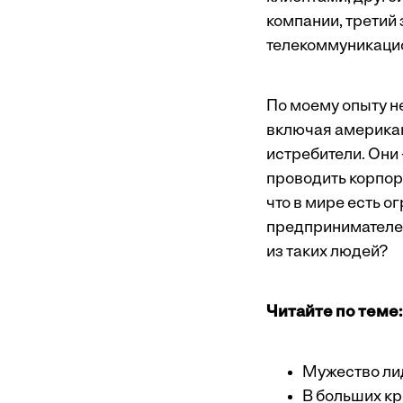
компании, третий
телекоммуникаци
По моему опыту 
включая американ
истребители. Они
проводить корпор
что в мире есть 
предпринимателей
из таких людей?
Читайте по теме:
Мужество ли
В больших кр