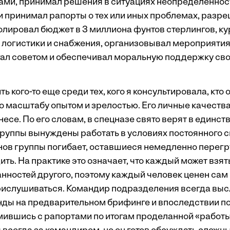
ми, принимал решения в ситуациях неопределенност
 и принимал рапорты о тех или иных проблемах, разр
олировал бюджет в 3 миллиона фунтов стерлингов, к
, логистики и снабжения, организовывал мероприяти
гал советом и обеспечивал моральную поддержку св
ть кого-то еще среди тех, кого я консультировала, кто
 масштабу опытом и зрелостью. Его личные качеств
есе. По его словам, в спецназе свято верят в единств
группы вынуждены работать в условиях постоянного с
енов группы погибает, оставшиеся немедленно перег
ить. На практике это означает, что каждый может взят
ностей другого, поэтому каждый человек ценен сам п
рислушиваться. Командир подразделения всегда вы
нды на предварительном брифинге и впоследствии п
мившись с рапортами по итогам проделанной «работы