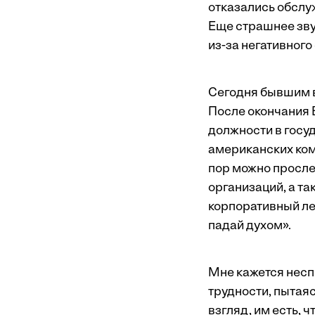
отказались обслуж
Еще страшнее зву
из-за негативного
Сегодня бывшим в
После окончания 
должности в госу
американских ком
пор можно просле
организаций, а т
корпоративный лек
падай духом».
Мне кажется нес
трудности, пытаяс
взгляд, им есть, 