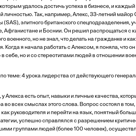
которым удалось достичь успеха в бизнесе, и каждый 
й личностью. Так, например, Алекс, 33-летний майор
 (SAS), элитного британского спецподразделения, у
е, Афганистане и Боснии. Он решил распрощаться с 
 военного, но не знал, что делать на гражданке и ка
. Когда я начала работать с Алексом, я поняла, что он
в себе, но и со стереотипами людей в отношении вое
по теме:
4 урока лидерства от действующего генерал
 у Алекса есть опыт, навыки и личные качества, кот
 во всех смыслах этого слова. Вопрос состоял в том
как руководителя и перейти на язык, понятный больш
атегии, успешно справлялся с разрешением критичес
ими группами людей (более 100 человек), осуществ