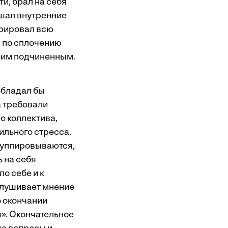
и, брал на себя
ешал внутренние
урировал всю
я по сплочению
оим подчиненным.
 обладал бы
а требовали
о коллектива,
ильного стресса.
руппировываются,
ь на себя
о себе и к
слушивает мнение
о окончании
». Окончательное