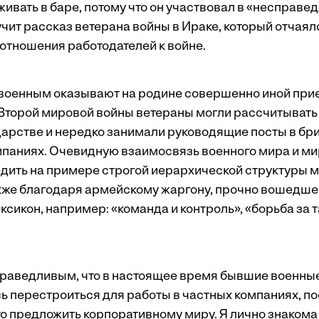
ивать в баре, потому что он участвовал в «несправед
чит рассказ ветерана войны в Ираке, который отчаял
 отношения работодателей к войне.
оенным оказывают на родине совершенно иной прие
Второй мировой войны ветераны могли рассчитывать
дарстве и нередко занимали руководящие посты в бри
паниях. Очевидную взаимосвязь военного мира и мир
дить на примере строгой иерархической структуры 
акже благодаря армейскому жаргону, прочно вошедше
сикон, например: «команда и контроль», «борьба за т
праведливым, что в настоящее время бывшие военны
ь перестроиться для работы в частных компаниях, по
что предложить корпоративному миру. Я лично знаком