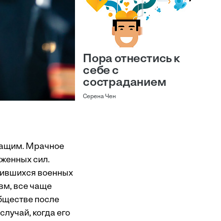
Пора отнестись к
себе с
состраданием
Серена Чен
ужащим. Мрачное
уженных сил.
стившихся военных
вм, все чаще
обществе после
лучай, когда его