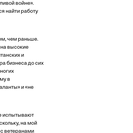
ливой войне».
ся найти работу
м, чем раньше.
 на высокие
танских и
а бизнеса до сих
многих
му в
аланты» и «не
е испытывают
скольку, на мой
а с ветеранами