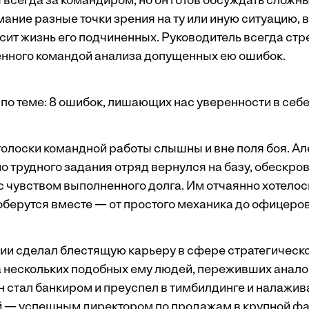
 всегда за командиром, но он готов обсуждать сложн
ание разные точки зрения на ту или иную ситуацию, 
ит жизнь его подчиненных. Руководитель всегда стр
енного командой анализа допущенных ею ошибок.
по теме:
8 ошибок, лишающих нас уверенности в себ
голоски командной работы слышны и вне поля боя. Ал
о трудного задания отряд вернулся на базу, обескро
 чувством выполненного долга. Им отчаянно хотелось
оберутся вместе — от простого механика до офицеров
ии сделал блестящую карьеру в сфере стратегическог
а нескольких подобных ему людей, переживших анал
н стал банкиром и преуспел в тимбилдинге и налажив
й — успешным директором по продажам в крупной ф