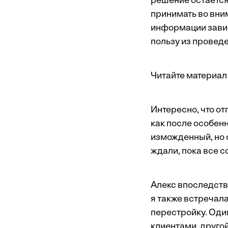
решение остается
принимать во вним
информации завис
пользу из провед
Читайте материал 
Интересно, что от
как после особенн
изможденный, но с
ждали, пока все с
Алекс впоследств
я также встречал
перестройку. Оди
клиентами, друго