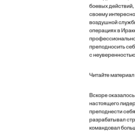
боевых действий, 
своему интересно
воздушной службы
операциях в Ирак
профессионального
преподносить себя
с неуверенностью 
Читайте материал 
Вскоре оказалось,
настоящего лидера
преподнести себя 
разрабатывал стр
командовал больш