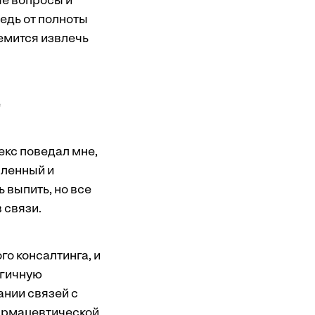
ые вопросы и
ведь от полноты
емится извлечь
е
екс поведал мне,
вленный и
 выпить, но все
 связи.
о консалтинга, и
огичную
ании связей с
армацевтической