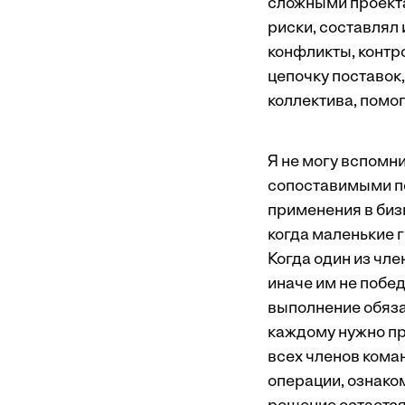
сложными проекта
риски, составлял
конфликты, контр
цепочку поставок
коллектива, помо
Я не могу вспомни
сопоставимыми по
применения в бизн
когда маленькие 
Когда один из чл
иначе им не побед
выполнение обязан
каждому нужно п
всех членов кома
операции, ознако