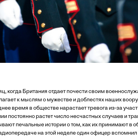
яц, когда Британия отдает почести своим военносл
лагает к мыслям о мужестве и доблестях наших воор
днее время в обществе нарастает тревога из-за уча
ии постоянно растет число несчастных случаев и тра
вают печальные истории о том, как их принимают в 
адиопередаче на этой неделе один офицер вспомнил с