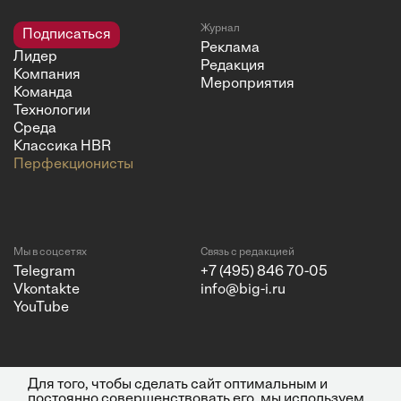
Журнал
Подписаться
Реклама
Лидер
Редакция
Компания
Мероприятия
Команда
Технологии
Среда
Классика HBR
Перфекционисты
Мы в соцсетях
Связь с редакцией
Telegram
+7 (495) 846 70-05
Vkontakte
info@big-i.ru
YouTube
Для того, чтобы сделать сайт оптимальным и
Политика конфиденциальности
© 2026 ООО "Бизнес Инсайт
постоянно совершенствовать его, мы используем