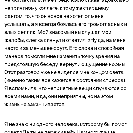
не могла спать. Мне предстояло сказать довольно
неприятному коллеге, к тому же старшему
рангом, то, что он вовсе не хотел от меня
услышать, а я всегда боялась его громогласных и
злых реплик. Мой знакомый выслушал мои
жалобы, слегка кивнул и ответил: «Ну да, на меня
часто и за меньшее орут». Его слова и спокойная
манера помогли мне изменить точку зрения на
предстоящую беседу, вернули ощущение нормы.
Этот разговор уже не виделся мне концом света
(именно таким все кажется в состоянии стресса).
Я вспомнила, что неприятные вещи случаются со
всеми нами, и да, они неприятны, но на этом
жизнь не заканчивается.
Я не знаю ни одного человека, которому бы помог
совет «Да ты не переживай». Намного лучше