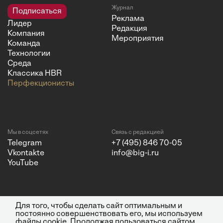
Журнал
Подписаться
Реклама
Лидер
Редакция
Компания
Мероприятия
Команда
Технологии
Среда
Классика HBR
Перфекционисты
Мы в соцсетях
Связь с редакцией
Telegram
+7 (495) 846 70-05
Vkontakte
info@big-i.ru
YouTube
Для того, чтобы сделать сайт оптимальным и
Политика конфиденциальности
© 2026 ООО "Бизнес Инсайт
постоянно совершенствовать его, мы используем
Медиа"
файлы cookie. Продолжая пользоваться сайтом,