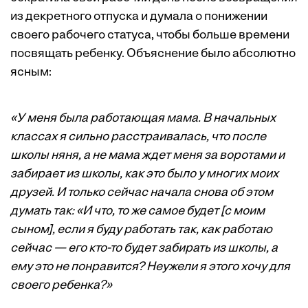
из декретного отпуска и думала о понижении
своего рабочего статуса, чтобы больше времени
посвящать ребенку. Объяснение было абсолютно
ясным:
«У меня была работающая мама. В начальных
классах я сильно расстраивалась, что после
школы няня, а не мама ждет меня за воротами и
забирает из школы, как это было у многих моих
друзей. И только сейчас начала снова об этом
думать так: «И что, то же самое будет [с моим
сыном], если я буду работать так, как работаю
сейчас — его кто-то будет забирать из школы, а
ему это не понравится? Неужели я этого хочу для
своего ребенка?»