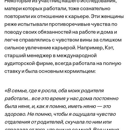
Некоторые из участниц нашего исследования,
матери которых работали, тоже сознательно
повторили их отношение к карьере. Эти женщины
реже испытывали противоречивые чувства по
поводу своих обязанностей на работе и дома и
легче справлялись с чувством вины за слишком
сильное увлечение карьерой. Например, Кэт,
старший менеджер в международной
аудиторской фирме, всегда работала на полную
ставку и была основным кормильцем:
«В семье, где я росла, оба моих родителя
работали… все это время у нас дома постоянно
была няня, и, как я помню, иметь няню — это
здорово. Не помню, чтобы я ощущала чувство
отдаления от родителей, скучала по ним или