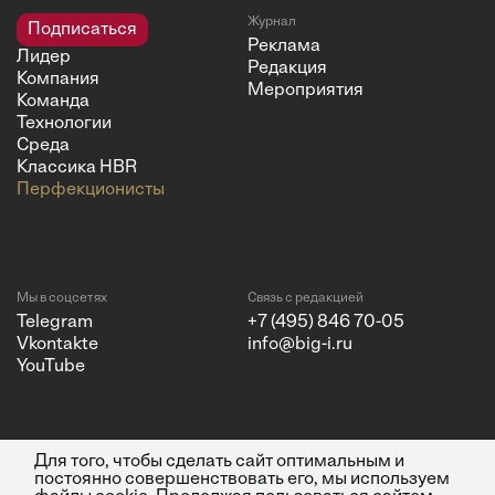
Журнал
Подписаться
Реклама
Лидер
Редакция
Компания
Мероприятия
Команда
Технологии
Среда
Классика HBR
Перфекционисты
Мы в соцсетях
Связь с редакцией
Telegram
+7 (495) 846 70-05
Vkontakte
info@big-i.ru
YouTube
Для того, чтобы сделать сайт оптимальным и
Политика конфиденциальности
© 2026 ООО "Бизнес Инсайт
постоянно совершенствовать его, мы используем
Медиа"