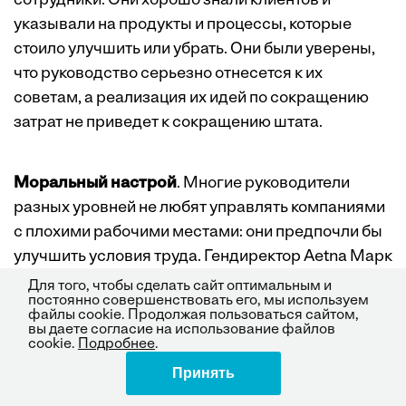
сотрудники. Они хорошо знали клиентов и
указывали на продукты и процессы, которые
стоило улучшить или убрать. Они были уверены,
что руководство серьезно отнесется к их
советам, а реализация их идей по сокращению
затрат не приведет к сокращению штата.
Моральный настрой
. Многие руководители
разных уровней не любят управлять компаниями
с плохими рабочими местами: они предпочли бы
улучшить условия труда. Гендиректор Aetna Марк
Бертолини счел неприемлемым, что некоторые
Для того, чтобы сделать сайт оптимальным и
постоянно совершенствовать его, мы используем
сотрудники его компании из Fortune 500 были
файлы cookie. Продолжая пользоваться сайтом,
вынуждены обращаться за социальным
вы даете согласие на использование файлов
cookie.
Подробнее
.
пособием. Джим Синегал из Costco говорил моим
Принять
Поделиться
студентам: «Мы не хотим строить низкозатратную
компанию на спинах сотрудников». Стратегия