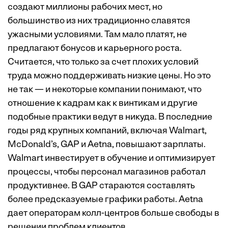
создают миллионы рабочих мест, но
большинство из них традиционно славятся
ужасными условиями. Там мало платят, не
предлагают бонусов и карьерного роста.
Считается, что только за счет плохих условий
труда можно поддерживать низкие цены. Но это
не так — и некоторые компании понимают, что
отношение к кадрам как к винтикам и другие
подобные практики ведут в никуда. В последние
годы ряд крупных компаний, включая Walmart,
McDonald’s, GAP и Aetna, повышают зарплаты.
Walmart инвестирует в обучение и оптимизирует
процессы, чтобы персонал магазинов работал
продуктивнее. В GAP стараются составлять
более предсказуемые графики работы. Aetna
дает операторам колл-центров больше свободы в
решении проблем клиентов.