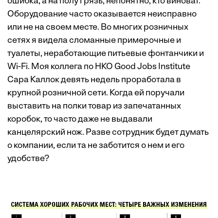
ошибка, а на полу грязь, непонятно, кто виноват.
Оборудование часто оказывается неисправно
или не на своем месте. Во многих розничных
сетях я видела сломанные примерочные и
туалеты, неработающие питьевые фонтанчики и
Wi-Fi. Моя коллега по НКО Good Jobs Institute
Сара Каллок девять недель проработала в
крупной розничной сети. Когда ей поручали
выставить на полки товар из запечатанных
коробок, то часто даже не выдавали
канцелярский нож. Разве сотрудник будет думать
о компании, если та не заботится о нем и его
удобстве?