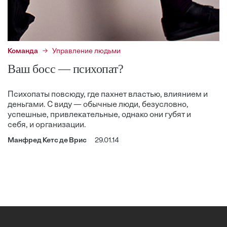
Команда
Управление людьми
Ваш босс — психопат?
Психопаты повсюду, где пахнет властью, влиянием и
деньгами. С виду — обычные люди, безусловно,
успешные, привлекательные, однако они губят и
себя, и организации.
Манфред Кетс де Врис
29.01.14