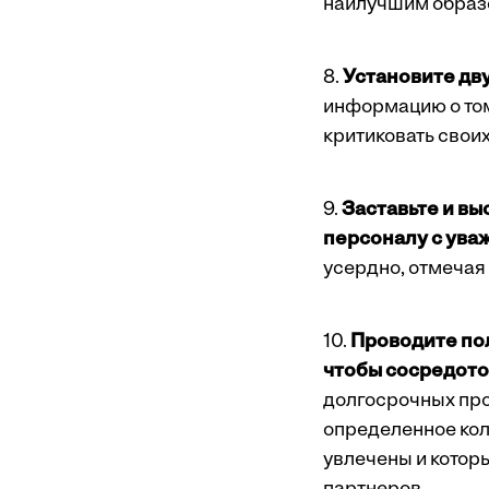
наилучшим образ
8.
Установите дв
информацию о том,
критиковать своих
9.
Заставьте и вы
персоналу с ува
усердно, отмечая 
10.
Проводите пол
чтобы сосредоточ
долгосрочных про
определенное кол
увлечены и которы