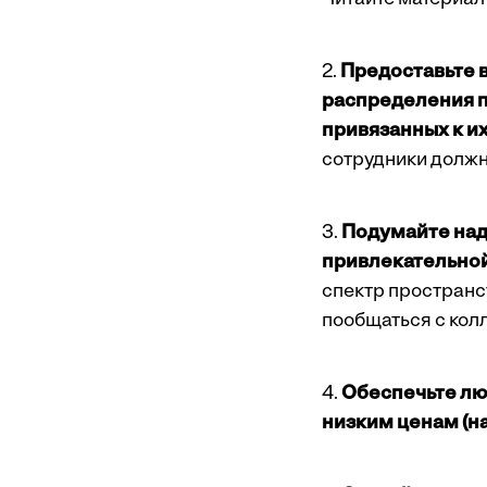
2.
Предоставьте в
распределения пр
привязанных к и
сотрудники должн
3.
Подумайте над 
привлекательно
спектр пространст
пообщаться с кол
4.
Обеспечьте лю
низким ценам (н