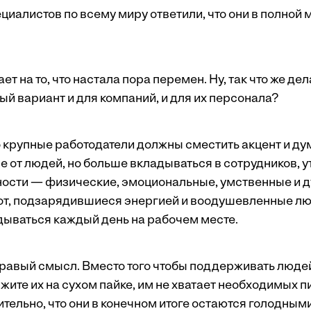
циалистов по всему миру ответили, что они в полной
ает на то, что настала пора перемен. Ну, так что же д
й вариант и для компаний, и для их персонала?
что крупные работодатели должны сместить акцент и дум
е от людей, но больше вкладываться в сотрудников, 
ости — физические, эмоциональные, умственные и д
от, подзарядившиеся энергией и воодушевленные лю
ываться каждый день на рабочем месте.
дравый смысл. Вместо того чтобы поддерживать люд
жите их на сухом пайке, им не хватает необходимых 
тельно, что они в конечном итоге остаются голодным