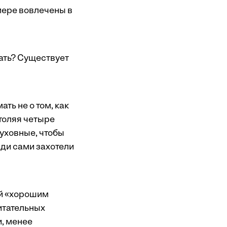
 мере вовлечены в
елать? Существует
ать не о том, как
утоляя четыре
уховные, чтобы
ди сами захотели
ей «хорошим
питательных
и, менее