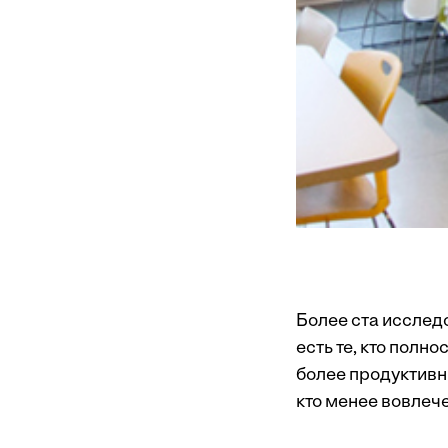
Более ста исслед
есть те, кто полн
более продуктивны
кто менее вовлече