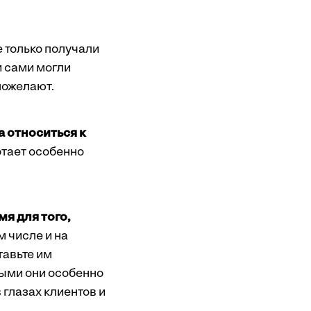
е только получали
и сами могли
пожелают.
 относиться к
ботает особенно
я для того,
ом числе и на
тавьте им
рыми они особенно
 глазах клиентов и