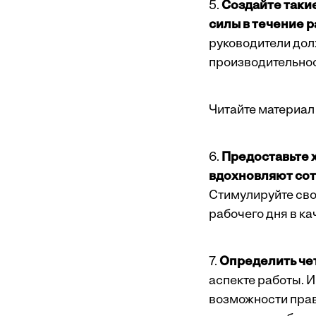
5.
Создайте такие
силы в течение 
руководители дол
производительнос
Читайте материал 
6.
Предоставьте 
вдохновляют сот
Стимулируйте свои
рабочего дня в ка
7.
Определить че
аспекте работы. И
возможности право