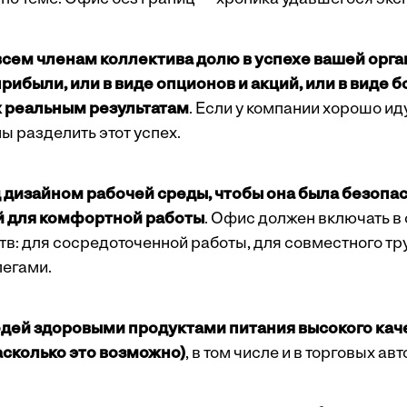
сем членам коллектива долю в успехе вашей орга
ибыли, или в виде опционов и акций, или в виде б
х реальным результатам
. Если у компании хорошо иду
ы разделить этот успех.
дизайном рабочей среды, чтобы она была безопас
й для комфортной работы
. Офис должен включать в
в: для сосредоточенной работы, для совместного тру
легами.
дей здоровыми продуктами питания высокого кач
асколько это возможно)
, в том числе и в торговых ав