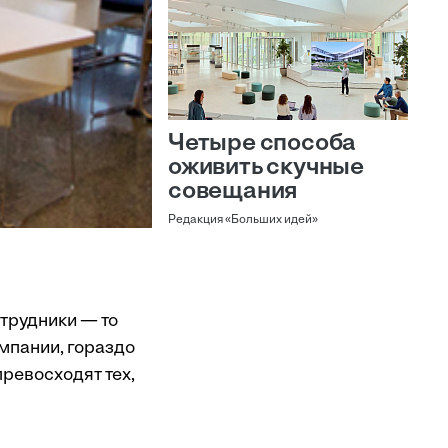
Четыре способа
оживить скучные
совещания
Редакция «Больших идей»
трудники — то
омпании, гораздо
превосходят тех,