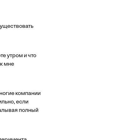
существовать
те утром и что
ак мне
Многие компании
ильно, если
калывая полный
сперимента