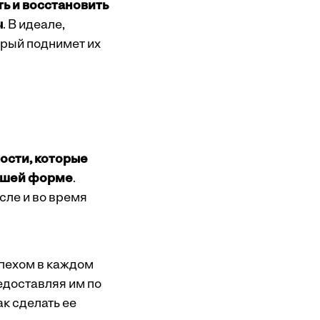
ть и восстановить
ы
. В идеале,
орый поднимет их
ости, которые
рошей форме
.
сле и во время
спехом в каждом
едоставляя им по
ак сделать ее