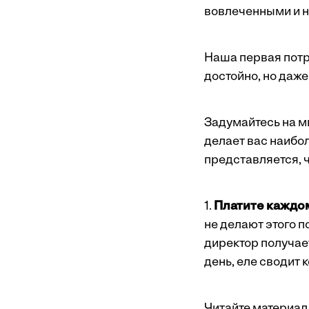
вовлеченными и н
Наша первая потр
достойно, но даже
Задумайтесь на мг
делает вас наибол
представляется, 
1.
Платите каждом
не делают этого 
директор получает
день, еле сводит 
Читайте материал 