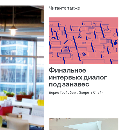
Читайте также
Финальное
интервью: диалог
под занавес
Борис Гройсберг, Эверетт Спейн