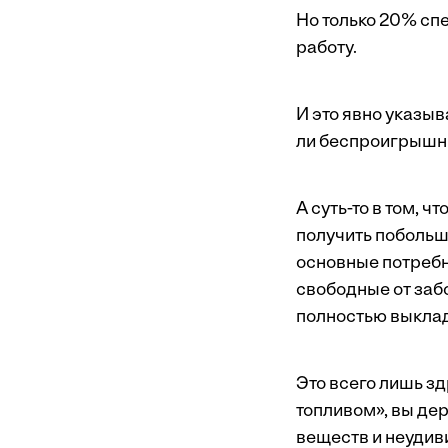
Но только 20% спе
работу.
И это явно указыв
ли беспроигрышны
А суть-то в том, 
получить побольш
основные потребн
свободные от заб
полностью выклад
Это всего лишь з
топливом», вы дер
веществ и неудиви