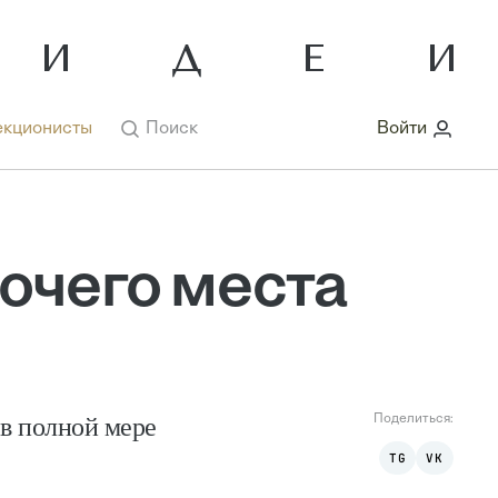
кционисты
Поиск
Войти
бочего места
 в полной мере
Поделиться:
TG
VK