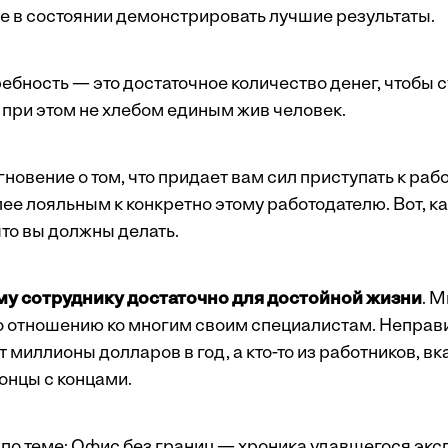
е в состоянии демонстрировать лучшие результаты.
ебность — это достаточное количество денег, чтобы 
 при этом не хлебом единым жив человек.
новение о том, что придает вам сил приступать к рабо
ее лояльным к конкретно этому работодателю. Вот, к
что вы должны делать.
у сотруднику достаточно для достойной жизни
. 
по отношению ко многим своим специалистам. Неправ
 миллионы долларов в год, а кто-то из работников, в
концы с концами.
по теме:
Офис без границ — хроника удавшегося эк