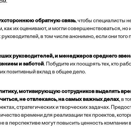
ом.
ухстороннюю обратную связь
, чтобы специалисты н
 как их оценивают, и могли совершенствоваться, но 
 руководителей, в том числе анонимно, если они того 
сших руководителей, и менеджеров среднего звена
жением и заботой
. Побудите их поощрять тех, кто ра
их позитивный вклад в общее дело.
итику, мотивирующую сотрудников выделять врем
иться, не отвлекаясь, на самых важных делах
, в т
ектах, стратегических и творческих задачах. Предос
ичество времени для реализации тех проектов, кото
е в перспективе могут повысить ценность компании в