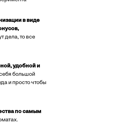
низации в виде
онусов,
т дела, то все
ной, удобной и
 себя большой
да и просто чтобы
ества по самым
томатах.