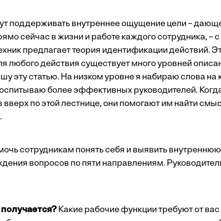
ут поддерживать внутреннее ощущение цели – дающе
прямо сейчас в жизни и работе каждого сотрудника, –
техник предлагает
теория
идентификации действий. Эт
для любого действия существует много уровней описа
шу эту статью. На низком уровне я набираю слова на к
оспитываю более эффективных руководителей. Когд
 вверх по этой лестнице, они помогают им найти смы
.
мочь сотрудникам понять себя и выявить внутреннюю 
дения вопросов по пяти направлениям. Руководители
о получается?
Какие рабочие функции требуют от вас