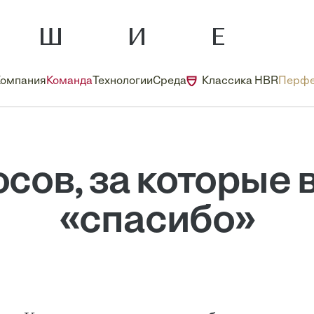
Компания
Команда
Технологии
Среда
Классика HBR
Перфе
осов, за которые 
«спасибо»