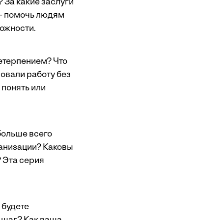
? За какие заслуги
– помочь людям
можности.
нетерпением? Что
ровали работу без
 понять или
больше всего
ганизации? Каковы
 Эта серия
 будете