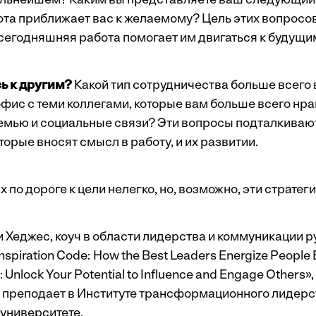
альнейшем? Каким вы представляете ваш следующий
та приближает вас к желаемому? Цель этих вопросов
 сегодняшняя работа помогает им двигаться к будущи
ь к другим?
Какой тип сотрудничества больше всего
фис с теми коллегами, которые вам больше всего нра
емью и социальные связи? Эти вопросы подталкиваю
торые вносят смысл в работу, и их развитии.
 по дороге к цели нелегко, но, возможно, эти стратеги
 Хеджес, коуч в области лидерства и коммуникации р
nspiration Code: How the Best Leaders Energize People 
 Unlock Your Potential to Influence and Engage Others
»
 преподает в Институте трансформационного лидерс
университете.