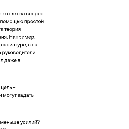
е ответ на вопрос
 с помощью простой
а теория
ния. Например,
лавиатуре, а на
а руководители
сл даже в
цель –
 могут задать
 меньше усилий?