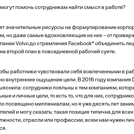
 могут помочь сотрудникам найти смысл в работе?
ят значительные ресурсы на формулирование корпо
ии, но даже самые вдохновляющие из них – от привер
пании Volvo до стремления Facebook* объединить лю
 на второй план в повседневной рабочей суете.
тобы работники чувствовали себя вовлеченными в раб
о внутреннее ощущение цели. В 2016 году компания D
ыяснила: сотрудники лояльны к тем компаниям, кот
ые и личные цели, то есть то, что для них, сотруднико
о посвящено миллениалам, но я уже десять лет зани
елей и могу сказать: такая позиция типична для всех
лжности, отрасли или профессии, всем нам нужен лич
ся.