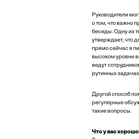
Руководители мог
о том, что важно 
беседы. Одну из 
утверждает, что 
прямо сейчас я пи
высоком уровне в
ведут сотрудников
рутинных задачах
Другой способ по
регулярные обсуж
такие вопросы.
Что у вас хорош