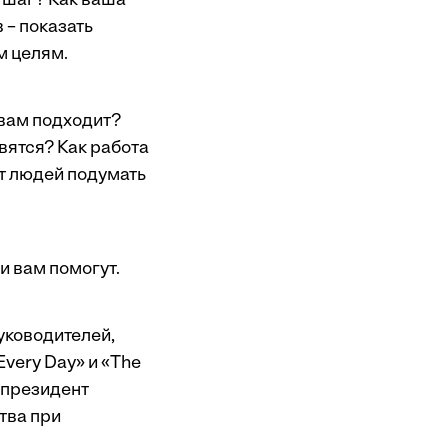
 шаг? Как ваша
 – показать
м целям.
 вам подходит?
вятся? Как работа
т людей подумать
и вам помогут.
уководителей,
Every Day» и «The
, президент
тва при