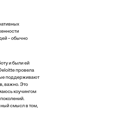
ративных
женности
дей – обычно
оту и были ей
eloitte провела
орые поддерживают
в, важно. Это
маюсь коучингом
 поколений.
ный смысл в том,