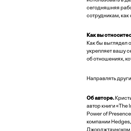
использовать в д
сегодняшняя рабо
сотрудникам, как
Как вы относитес
Как бы выглядел о
укрепляет вашу с
об отношениях, ко
Направлять других
Об авторе.
Кристи
автор книги «
The I
Power of Presence:
компании Hedges,
Джорджтаунском 