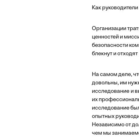
Как руководители
Организации трат
ценностей и мисс
безопасности ком
блекнут и отходят
На самом деле, ч
довольны, им нужн
исследование
и в
их профессиональн
исследование был
опытных руководит
Независимо от до
чем мы занимаем