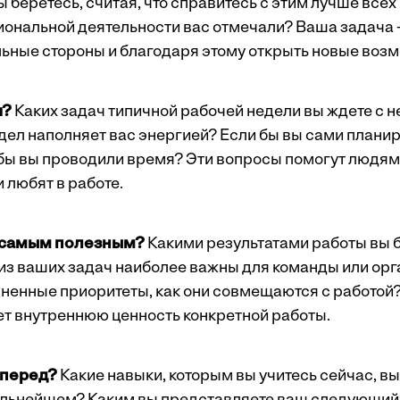
ы беретесь, считая, что справитесь с этим лучше всех
ональной деятельности вас отмечали? Ваша задача 
льные стороны и благодаря этому открыть новые воз
я?
Каких задач типичной рабочей недели вы ждете с 
 дел наполняет вас энергией? Если бы вы сами плани
 бы вы проводили время? Эти вопросы помогут людям
и любят в работе.
 самым полезным?
Какими результатами работы вы 
 из ваших задач наиболее важны для команды или ор
ненные приоритеты, как они совмещаются с работой?
т внутреннюю ценность конкретной работы.
вперед?
Какие навыки, которым вы учитесь сейчас, вы