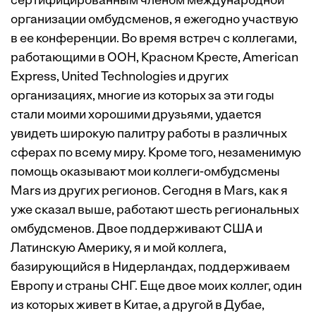
сертифицированным членом международной
организации омбудсменов, я ежегодно участвую
в ее конференции. Во время встреч с коллегами,
работающими в ООН, Красном Кресте, American
Express, United Technologies и других
организациях, многие из которых за эти годы
стали моими хорошими друзьями, удается
увидеть широкую палитру работы в различных
сферах по всему миру. Кроме того, незаменимую
помощь оказывают мои коллеги-омбудсмены
Mars из других регионов. Сегодня в Mars, как я
уже сказал выше, работают шесть региональных
омбудсменов. Двое поддерживают США и
Латинскую Америку, я и мой коллега,
базирующийся в Нидерландах, поддерживаем
Европу и страны СНГ. Еще двое моих коллег, один
из которых живет в Китае, а другой в Дубае,