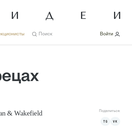
кционисты
Поиск
Войти
рецах
n & Wakefield
Поделиться:
TG
VK