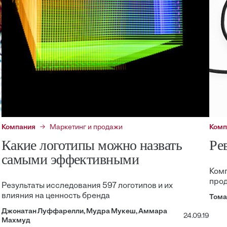
Компания
Маркетинг и продажи
Комп
Какие логотипы можно назвать
Ре
самыми эффективными
Комп
прод
Результаты исследования 597 логотипов и их
влияния на ценность бренда
Тома
Джонатан Луффарелли, Мудра Мукеш, Аммара
24.09.19
Махмуд