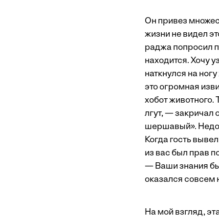
Он привез множест
жизни не видел эт
раджа попросил п
находится. Хочу у
наткнулся на ногу
это огромная изв
хобот животного. 
лгут, — закричал 
шершавый». Недоу
Когда гость вывел
из вас был прав п
— Ваши знания бы
оказался совсем н
На мой взгляд, э