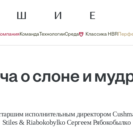
Компания
Команда
Технологии
Среда
Классика HBR
Перфе
ча о слоне и муд
 старшим исполнительным директором Cushma
Stiles & Riabokobylko Сергеем Рябокобылко