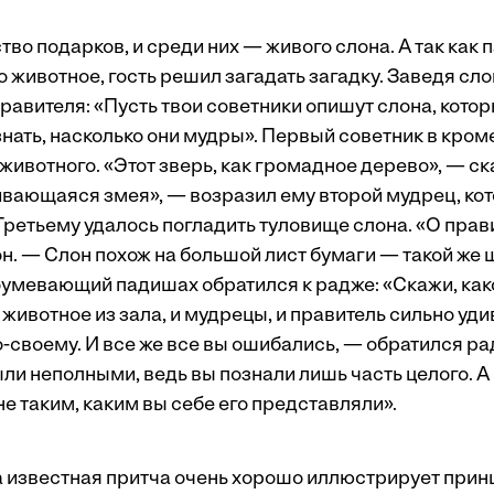
во подарков, и среди них — живого слона. А так как 
о животное, гость решил загадать загадку. Заведя сло
равителя: «Пусть твои советники опишут слона, кото
знать, насколько они мудры». Первый советник в кро
 животного. «Этот зверь, как громадное дерево», — ск
ивающаяся змея», — возразил ему второй мудрец, ко
Третьему удалось погладить туловище слона. «О прави
он. — Слон похож на большой лист бумаги — такой же 
мевающий падишах обратился к радже: «Скажи, како
 животное из зала, и мудрецы, и правитель сильно уд
о-своему. И все же все вы ошибались, — обратился ра
ли неполными, ведь вы познали лишь часть целого. А
е таким, каким вы себе его представляли».
та известная притча очень хорошо иллюстрирует прин