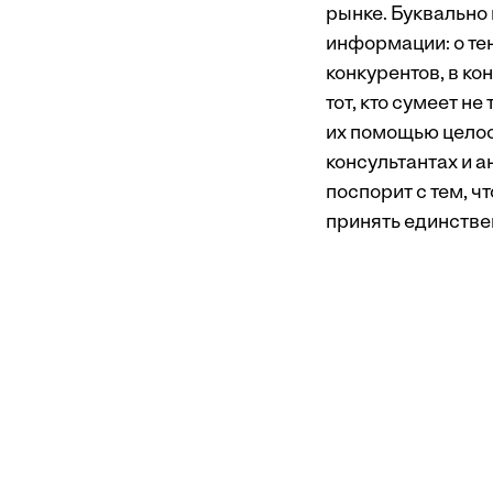
рынке. Буквально
информации: о тен
конкурентов, в ко
тот, кто сумеет н
их помощью целос
консультантах и а
поспорит с тем, ч
принять единстве