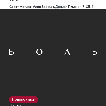
Скотт Мэгидс, Алан Зорфас, Дэниел Лимон
31.05.16
Подписаться
Лидер