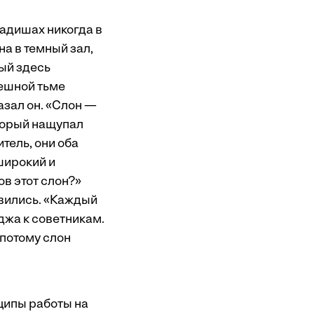
падишах никогда в
на в темный зал,
рый здесь
мешной тьме
азал он. «Слон —
торый нащупал
тель, они оба
широкий и
в этот слон?»
ивились. «Каждый
джа к советникам.
 потому слон
ципы работы на