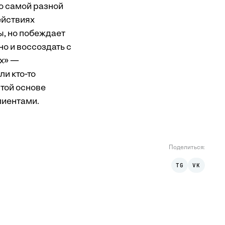
о самой разной
ействиях
ы, но побеждает
но и воссоздать с
ах» —
ли кто-то
этой основе
лиентами.
Поделиться
:
TG
VK