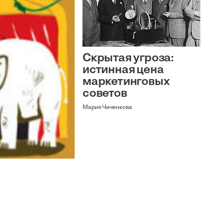
Скрытая угроза:
истинная цена
маркетинговых
советов
Мария Чиченкова