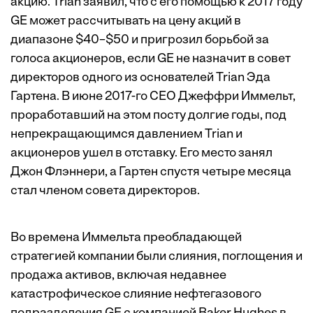
акцию. Trian заявил, что с его помощью к 2017 году
GE может рассчитывать на цену акций в
диапазоне $40–$50 и пригрозил борьбой за
голоса акционеров, если GE не назначит в совет
директоров одного из основателей Trian Эда
Гартена. В июне 2017-го CEO Джеффри Иммельт,
проработавший на этом посту долгие годы, под
непрекращающимся давлением Trian и
акционеров ушел в отставку. Его место занял
Джон Флэннери, а Гартен спустя четыре месяца
стал членом совета директоров.
Во времена Иммельта преобладающей
стратегией компании были слияния, поглощения и
продажа активов, включая недавнее
катастрофическое слияние
нефтегазового