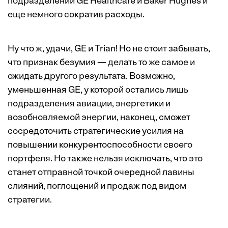
подразделений GE Healthcare и Baker Hughes и
еще немного сократив расходы.
Ну что ж, удачи, GE и Trian! Но не стоит забывать,
что признак безумия — делать то же самое и
ожидать другого результата. Возможно,
уменьшенная GE, у которой остались лишь
подразделения авиации, энергетики и
возобновляемой энергии, наконец, сможет
сосредоточить стратегические усилия на
повышении конкурентоспособности своего
портфеля. Но также нельзя исключать, что это
станет отправной точкой очередной лавины
слияний, поглощений и продаж под видом
стратегии.