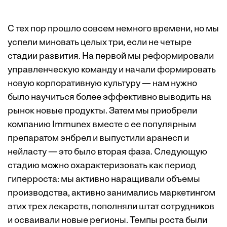
С тех пор прошло совсем немного времени, но мы
успели миновать целых три, если не четыре
стадии развития. На первой мы реформировали
управленческую команду и начали формировать
новую корпоративную культуру — нам нужно
было научиться более эффективно выводить на
рынок новые продукты. Затем мы приобрели
компанию Immunex вместе с ее популярным
препаратом энбрел и выпустили аранесп и
нейласту — это было вторая фаза. Следующую
стадию можно охарактеризовать как период
гиперроста: мы активно наращивали объемы
производства, активно занимались маркетингом
этих трех лекарств, пополняли штат сотрудников
и осваивали новые регионы. Темпы роста были