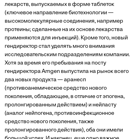
лекарств, выпускаемых в форме таблеток
(ключевое направление биотехнологии —
высокомолекулярные соединения, например
протеины; сделанные на их основе лекарства
применяются для инъекций). Кроме того, новый
гендиректор стал уделять много внимания
исследовательским подразделениям компании.
Хотя за время его пребывания на посту
гендиректора Amgen выпустила на рынок всего
два новых продукта — аранесп
(противоанемическое средство нового
поколения, обладающее, в отличие от эпогена,
пролонгированным действием) и нейласту
(аналог нейпогена, противоинфекционное
средство нового поколения, также
пролонгированного действия), оба они имели
большой успех. И наконец, еще одно важное