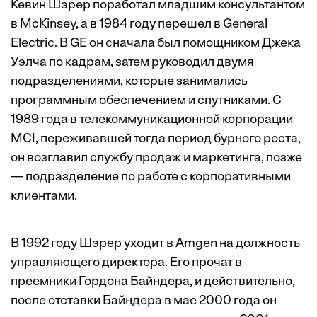
Кевин Шэрер поработал младшим консультантом
в McKinsey, а в 1984 году перешел в General
Electric. В GE он сначала был помощником Джека
Уэлча по кадрам, затем руководил двумя
подразделениями, которые занимались
программным обеспечением и спутниками. С
1989 года в телекоммуникационной корпорации
MCI, переживавшей тогда период бурного роста,
он возглавил службу продаж и маркетинга, позже
— подразделение по работе с корпоративными
клиентами.
В 1992 году Шэрер уходит в Amgen на должность
управляющего директора. Его прочат в
преемники Гордона Байндера, и действительно,
после отставки Байндера в мае 2000 года он