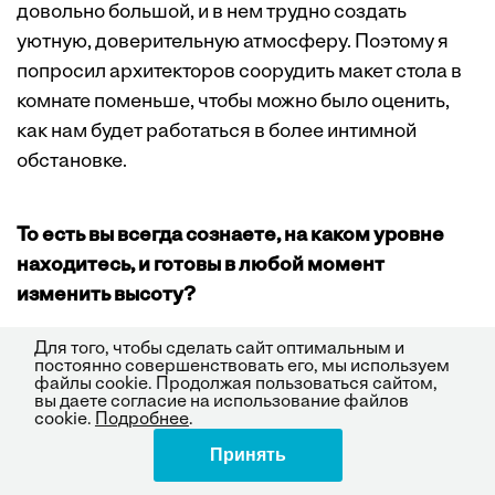
довольно большой, и в нем трудно создать
уютную, доверительную атмосферу. Поэтому я
попросил архитекторов соорудить макет стола в
комнате поменьше, чтобы можно было оценить,
как нам будет работаться в более интимной
обстановке.
То есть вы всегда сознаете, на каком уровне
находитесь, и готовы в любой момент
изменить высоту?
Для того, чтобы сделать сайт оптимальным и
постоянно совершенствовать его, мы используем
Да, но каждый раз приходится выбирать, на каком
файлы cookie. Продолжая пользоваться сайтом,
из трех направлений сконцентрироваться.
вы даете согласие на использование файлов
cookie.
Подробнее
.
Первый — это контекст (все, что касается миссии
Принять
Поделиться
компании, надежд, ценностей и ее положения
лидера отрасли), определяющий лицо компании;