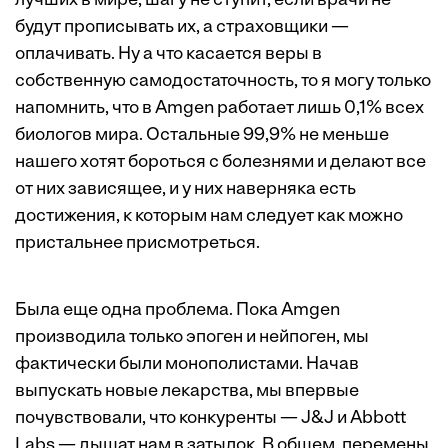
лучших в мире, шагу не ступит, если врачи не
будут прописывать их, а страховщики —
оплачивать. Ну а что касается веры в
собственную самодостаточность, то я могу только
напомнить, что в Amgen работает лишь 0,1% всех
биологов мира. Остальные 99,9% не меньше
нашего хотят бороться с болезнями и делают все
от них зависящее, и у них наверняка есть
достижения, к которым нам следует как можно
пристальнее присмотреться.
Была еще одна проблема. Пока Amgen
производила только эпоген и нейпоген, мы
фактически были монополистами. Начав
выпускать новые лекарства, мы впервые
почувствовали, что конкуренты — J&J и Abbott
Labs — дышат нам в затылок. В общем, перемены