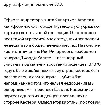
других фирм, в том числе J&J.
Офис гендиректора в штаб-квартире Amgen в
калифорнийском городе Таузенд-Оукс украшают
картины из его личной коллекции. От некоторых
веет такой агрессией, что сотрудники попросили
не вешать их в общественных местах. На полотне
кисти англичанина Рея Ричардсона изображен
генерал Джордж Кастер — легендарный
участник подавления восстаний индейцев. В 1876
году в бою с шайеннами и сиу отряд Кастера был
разгромлен, а сам генерал — убит. «Это
напоминание о том, что нельзя недооценивать
соперников», — поясняет Шэрер. Рядом висит
портрет одного из индейцев, воевавших на
стороне Кастера. Смысл этой картины, по словам