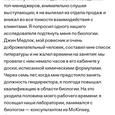
топ-менеджеров, внимательно слушая
выступающих; я не вылезал из отдела продаж и
вникал во все тонкости взаимодействия с
клиентами. Я попросил одного нашего
исследователя подтянуть меня по биологии.
Джин Медлок, мой ровесник и очень
доброжелательный человек, составил мне список
литературы и не жалел времени на занятия: мы
провели с ним немало часов в его кабинете у
доски, исписанной химическими формулами.
Через семь лет, когда мне предстояло занять
должность гендиректора, я полгода повышал
квалификацию в области биологии. На это
уходила половина моего рабочего времени: я
посещал наши лаборатории, занимался с
биологом — консультантом из McKinsey,