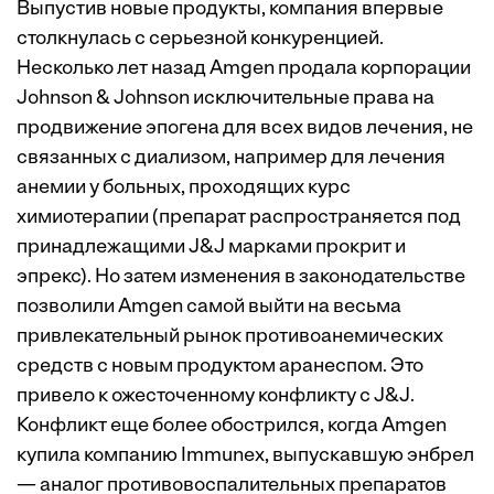
Выпустив новые продукты, компания впервые
столкнулась с серьезной конкуренцией.
Несколько лет назад Amgen продала корпорации
Johnson & Johnson исключительные права на
продвижение эпогена для всех видов лечения, не
связанных с диализом, например для лечения
анемии у больных, проходящих курс
химиотерапии (препарат распространяется под
принадлежащими J&J марками прокрит и
эпрекс). Но затем изменения в законодательстве
позволили Amgen самой выйти на весьма
привлекательный рынок противоанемических
средств с новым продуктом аранеспом. Это
привело к ожесточенному конфликту с J&J.
Конфликт еще более обострился, когда Amgen
купила компанию Immunex, выпускавшую энбрел
— аналог противовоспалительных препаратов