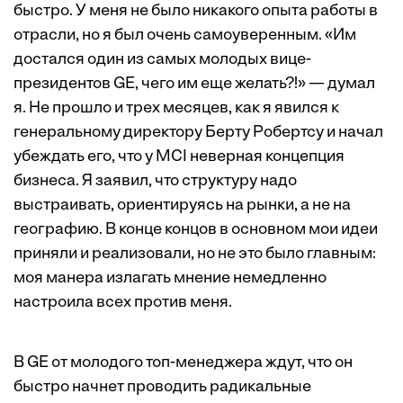
быстро. У меня не было никакого опыта работы в
отрасли, но я был очень самоуверенным. «Им
достался один из самых молодых вице-
президентов GE, чего им еще желать?!» — думал
я. Не прошло и трех месяцев, как я явился к
генеральному директору Берту Робертсу и начал
убеждать его, что у MCI неверная концепция
бизнеса. Я заявил, что структуру надо
выстраивать, ориентируясь на рынки, а не на
географию. В конце концов в основном мои идеи
приняли и реализовали, но не это было главным:
моя манера излагать мнение немедленно
настроила всех против меня.
В GE от молодого топ-менеджера ждут, что он
быстро начнет проводить радикальные