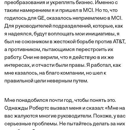
преобразования и укреплять бизнес. Именно с
таким намерением я и пришел в MCI. Но то, что
годилось для GE, оказалось неприемлемо в MCI.
Для руководителей подразделений, которые, как
я надеялся, будут воплощать мои инициативы, я
был не союзником в жестокой борьбе против AT&T,
а противником, пытающимся перестроить их
работу. Они не верили, что я действую в их же
интересах, и отчасти были правы. Я работал, как
мне казалось, на благо компании, но шел к
правильной цели неверным путем.
Мне понадобился почти год, чтобы понять это.
Однажды Робертс вызвал меня и сказал: «Мне на
вас жалуются многие руководители. Похоже, у вас
серьезные проблемы. Не пытайтесь делать за них