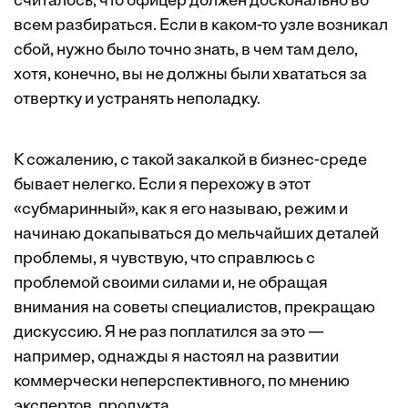
считалось, что офицер должен досконально во
всем разбираться. Если в каком-то узле возникал
сбой, нужно было точно знать, в чем там дело,
хотя, конечно, вы не должны были хвататься за
отвертку и устранять неполадку.
К сожалению, с такой закалкой в бизнес-среде
бывает нелегко. Если я перехожу в этот
«субмаринный», как я его называю, режим и
начинаю докапываться до мельчайших деталей
проблемы, я чувствую, что справлюсь с
проблемой своими силами и, не обращая
внимания на советы специалистов, прекращаю
дискуссию. Я не раз поплатился за это —
например, однажды я настоял на развитии
коммерчески неперспективного, по мнению
экспертов, продукта.