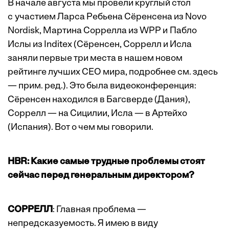
В начале августа мы провели круглый стол
с участием Ларса Ребьена Сёренсена из Novo
Nordisk, Мартина Соррелла из WPP и Паб­ло
Ислы из Inditex (Сёренсен, Соррелл и Исла
заняли первые три места в нашем новом
рейтинге лучших CEO мира, подробнее см.
здесь
— прим. ред.). Это была видеоконференция:
Сёренсен находился в Багсверде (Дания),
Соррелл — на Сицилии, Исла — в Артейхо
(Испания). Вот о чем мы говорили.
HBR: Какие самые трудные проблемы стоят
сейчас перед генеральным директором?
СОРРЕЛЛ
: Главная проблема —
непредсказуемость. Я имею в виду