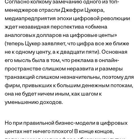
Согласно колкому замечанию одного из топ-
менеджеров отрасли Джефри Цукера,
медиапредприятия эпохи цифровой революции
ждет незавидная перспектива «обмена
аналоговых долларов на цифровые центы»
(теперь Цукер заявляет, что цифра все же ближе
не к одному центу, а к двадцати пяти). Основная
его мысль была в том, что реклама в онлайн-
пространстве слишком неразвита и размеры
транзакций слишком незначительны, поэтому для
фирм, привыкших к большим денежным потокам,
она не будет ничем иным, как шагом к
уменьшению доходов.
Но при правильной бизнес-модели в цифровых
центах нет ничего плохого! В конце концов,